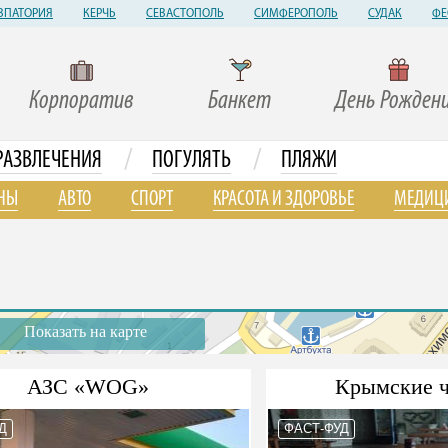
ВПАТОРИЯ
КЕРЧЬ
СЕВАСТОПОЛЬ
СИМФЕРОПОЛЬ
СУДАК
ФЕ
Корпоратив
Банкет
День Рожден
/
/
РАЗВЛЕЧЕНИЯ
ПОГУЛЯТЬ
ПЛЯЖИ
НЫ
АВТО
СПОРТ
КРАСОТА И ЗДОРОВЬЕ
МЕДИЦ
Показать на карте
АЗС «WOG»
Крымские ч
Д
ФАСТ-ФУД