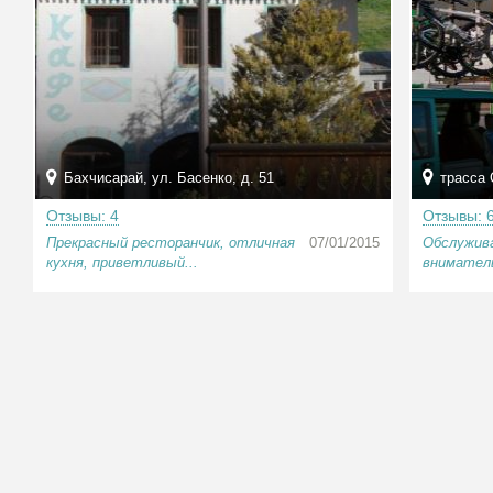
Бахчисарай, ул. Басенко, д. 51
трасса 
Отзывы: 4
Отзывы: 
Прекрасный ресторанчик, отличная
07/01/2015
Обслужив
кухня, приветливый...
внимател