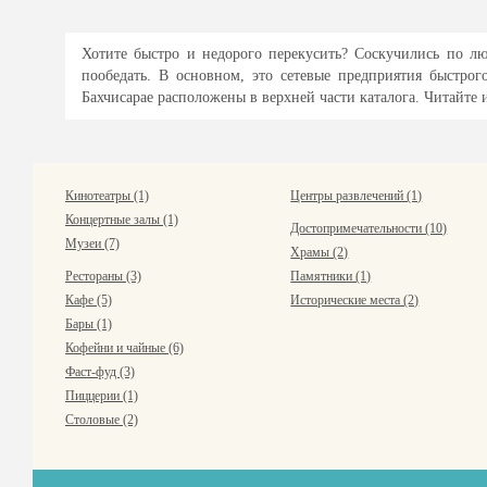
Хотите быстро и недорого перекусить? Соскучились по лю
пообедать. В основном, это сетевые предприятия быстро
Бахчисарае расположены в верхней части каталога. Читайте и
Кинотеатры (1)
Центры развлечений (1)
Концертные залы (1)
Достопримечательности (10)
Музеи (7)
Храмы (2)
Рестораны (3)
Памятники (1)
Кафе (5)
Исторические места (2)
Бары (1)
Кофейни и чайные (6)
Фаст-фуд (3)
Пиццерии (1)
Столовые (2)