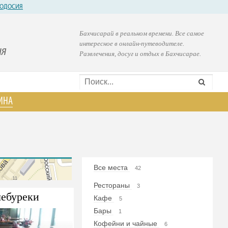
ОДОСИЯ
Бахчисарай в реальном времени. Все самое
интересное в онлайн-путеводителе.
ия
Развлечения, досуг и отдых в Бахчисарае.
ИНА
Все места
42
Рестораны
3
ебуреки
Кафе
5
Бары
1
Кофейни и чайные
6