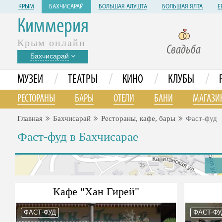
КРЫМ
БАХЧИСАРАЙ
БОЛЬШАЯ АЛУШТА
БОЛЬШАЯ ЯЛТА
Е
Киммерия
Крым онлайн
Свадьба
Бахчисарай
/
/
/
/
МУЗЕИ
ТЕАТРЫ
КИНО
КЛУБЫ
РЕСТОРАНЫ
БАРЫ
ОТЕЛИ
БАНИ
МАГАЗИ
Главная
Бахчисарай
Рестораны, кафе, бары
Фаст-фуд
Фаст-фуд в Бахчисарае
Кафе "Хан Гирей"
ФАСТ-ФУД
ФАСТ-ФУ