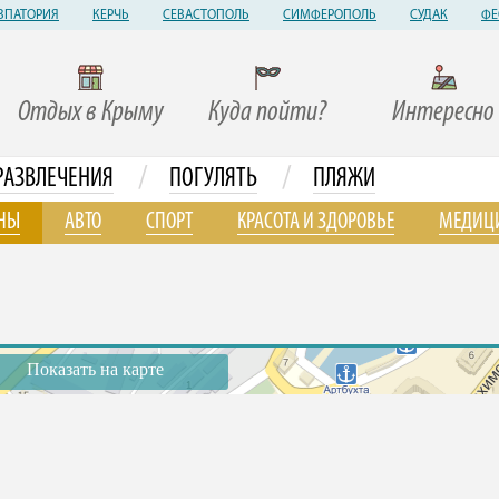
ВПАТОРИЯ
КЕРЧЬ
СЕВАСТОПОЛЬ
СИМФЕРОПОЛЬ
СУДАК
ФЕ
Отдых в Крыму
Куда пойти?
Интересно
/
/
РАЗВЛЕЧЕНИЯ
ПОГУЛЯТЬ
ПЛЯЖИ
НЫ
АВТО
СПОРТ
КРАСОТА И ЗДОРОВЬЕ
МЕДИЦ
Показать на карте