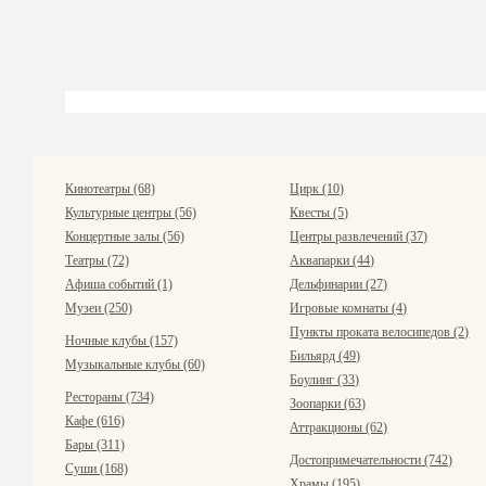
Кинотеатры (68)
Цирк (10)
Культурные центры (56)
Квесты (5)
Концертные залы (56)
Центры развлечений (37)
Театры (72)
Аквапарки (44)
Афиша событий (1)
Дельфинарии (27)
Музеи (250)
Игровые комнаты (4)
Пункты проката велосипедов (2)
Ночные клубы (157)
Бильярд (49)
Музыкальные клубы (60)
Боулинг (33)
Рестораны (734)
Зоопарки (63)
Кафе (616)
Аттракционы (62)
Бары (311)
Достопримечательности (742)
Суши (168)
Храмы (195)