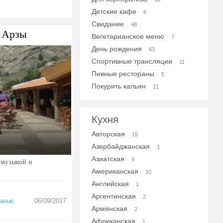
Детские кафе
6
Свидание
48
 Арзы
Вегетарианское меню
7
День рождения
63
Спортивные трансляции
11
Пивные рестораны
5
Покурить кальян
21
Кухня
Авторская
15
Азербайджанская
1
Азиатская
4
 музыкой и
Американская
10
Английская
1
Аргентинская
2
ание,
06/09/2017
Армянская
2
Африканская
1