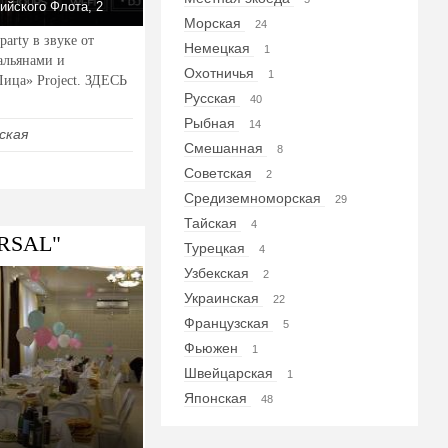
ийского Флота, 2
Морская
24
party в звуке от
Немецкая
1
льянами и
Охотничья
1
ица» Project. ЗДЕСЬ
Русская
40
Рыбная
14
ская
Смешанная
8
Советская
2
Средиземноморская
29
Тайская
4
ERSAL"
Турецкая
4
Узбекская
2
Украинская
22
Французская
5
Фьюжен
1
Швейцарская
1
Японская
48