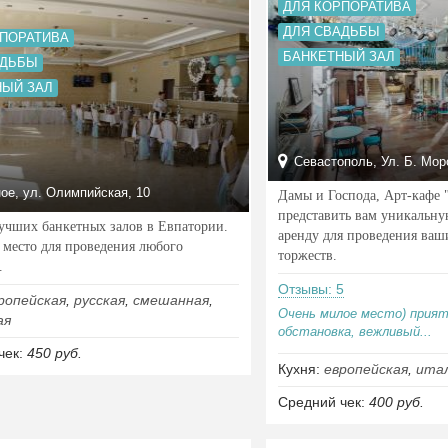
ДЛЯ КОРПОРАТИВА
ДЛЯ СВАДЬБЫ
РПОРАТИВА
БАНКЕТНЫЙ ЗАЛ
АДЬБЫ
НЫЙ ЗАЛ
Севастополь, Ул. Б. Мор
ое, ул. Олимпийская, 10
Дамы и Господа, Арт-кафе 
представить вам уникальну
учших банкетных залов в Евпатории.
аренду для проведения ваш
 место для проведения любого
торжеств.
.
Отзывы: 5
ропейская
,
русская
,
смешанная
,
Очень милое место) прия
ая
обстановка, вежливый...
чек:
450 руб.
Кухня:
европейская
,
итал
Средний чек:
400 руб.