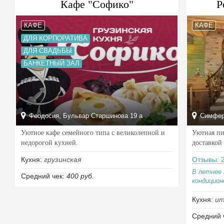
Кафе "Софико"
P
КАФЕ
КАФЕ
ДЛЯ КОРПОРАТИВА
ДЛЯ СВАДЬБЫ
БАНКЕТНЫЙ ЗАЛ
Феодосия, Бульвар Старшинова 19 а
Симферо
Уютное кафе семейного типа с великолепной и
Уютная пи
недорогой кухней.
доставкой
Кухня:
грузинская
Отзывы: 
В летнее 
Средний чек:
400 руб.
кондиционе
Кухня:
ит
Средний 