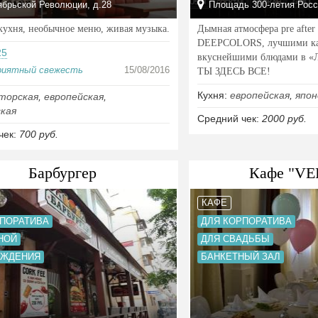
ябрьской Революции, д.28
Площадь 300-летия Росс
кухня, необычное меню, живая музыка.
Дымная атмосфера pre after 
DEEPCOLORS, лучшими ка
25
вкуснейшими блюдами в «Л
риятный свежесть
15/08/2016
ТЫ ЗДЕСЬ ВСЕ!
Кухня:
европейская
,
япон
торская
,
европейская
,
кая
Средний чек:
2000 руб.
чек:
700 руб.
Барбургер
Кафе "V
КАФЕ
РПОРАТИВА
ДЛЯ КОРПОРАТИВА
НОЙ
ДЛЯ СВАДЬБЫ
ОЖДЕНИЯ
БАНКЕТНЫЙ ЗАЛ