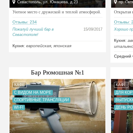
Севастополь, ул. Юмашева, д.23
пр. Окт
Уютное место с дружеской и теплой атмосферой.
Открытая 
Отзывы: 234
Отзывы: 
Пожалуй лучший бар в
15/09/2017
Хорошо п
Севастополе!
Кухня:
ав
Кухня:
европейская
,
японская
итальянс
Средний 
Бар Рюмошная №1
КАФЕ
КАФЕ
С ВИДОМ НА МОРЕ
ДЛЯ КО
СПОРТИВНЫЕ ТРАНСЛЯЦИИ
ВЫПУСК
WI-FI
ДЕНЬ Р