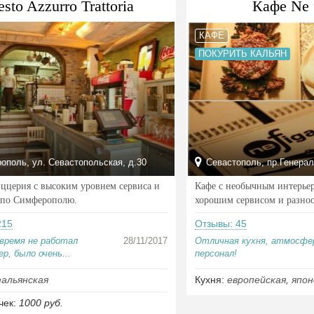
esto Azzurro Trattoria
Кафе Ne 
КАФЕ
ПОКУРИТЬ КАЛЬЯН
поль, ул. Севастопольская, д.30
Севастополь, пр.Генерал
ццерия с высоким уровнем сервиса и
Кафе с необычным интерьер
 по Симферополю.
хорошим сервисом и разно
215
Отзывы: 45
время не работал
28/11/2017
Отличная кухня, атмосфе
р, было очень...
персонал!
альянская
Кухня:
европейская
,
япон
чек:
1000 руб.