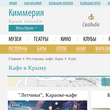
КРЫМ
БАХЧИСАРАЙ
БОЛЬШАЯ АЛУШТА
БОЛЬШАЯ ЯЛТА
Е
Киммерия
Крым онлайн
Свадьба
Весь Крым
/
/
/
/
МУЗЕИ
ТЕАТРЫ
КИНО
КЛУБЫ
РЕСТОРАНЫ
БАРЫ
ОТЕЛИ
БАНИ
МАГАЗИ
Главная
Рестораны, кафе, бары
Кафе
Кафе в Крыму
"Летчики", Караоке-кафе
Б
КАФЕ