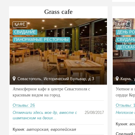
Grass cafe
КАФЕ
КАФЕ
СВИДАНИЕ
ДЕНЬ Р
ПАНОРАМНЫЕ РЕСТОРАНЫ
СВИДАН
ДЕТСКА
Севастополь, Исторический Бульвар, д.3
Керчь, у
Атмосферное кафе в центре Севастополя с
Уютное и 
красивым видом на город.
сердце Ке
Отзывы: 26
Отзывы: 
Отмечали здесь мое др, вместе с
25/08/2017
Неплохое 
шампанским на двоих...
Кухня:
во
Кухня:
авторская
,
европейская
Средний 