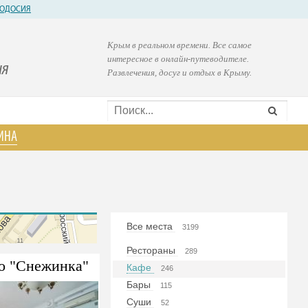
ОДОСИЯ
Крым в реальном времени. Все самое
интересное в онлайн-путеводителе.
ия
Развлечения, досуг и отдых в Крыму.
ИНА
Все места
3199
Рестораны
289
о "Снежинка"
Кафе
246
Бары
115
Суши
52