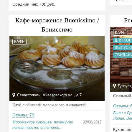
Средний чек:
700 руб.
Кафе-мороженое Buonissimo /
Ре
Бониссимо
КАФЕ
ДЛЯ КО
КАФЕ
ВЫПУСК
СВИДАН
Гурзуф,
Севастополь, Айвазовского ул., д.7
Стильный 
Клуб любителей мороженого и сладостей.
Отзывы: 
Были в Гу
Отзывы: 79
Лидия, Ве
Мороженное хорошее, почему-то
02/08/2017
нельзя просто оплатить,...
Кухня:
ит