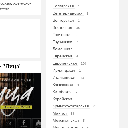
ейская
,
крымско-
Болгарская
1
нская
Вегетарианская
9
Венгерская
1
Восточная
35
Греческая
5
Грузинская
9
Домашняя
8
Еврейская
4
Европейская
150
e "Лица"
Ирландская
1
Итальянская
43
Кавказская
4
Китайская
2
Корейская
1
Крымско-татарская
20
Мангал
23
Мексиканская
5
Местная экоеда
5