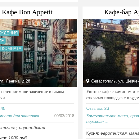
Кафе Bon Apрetit
Кафе-бар А
КАФЕ
ОЖДЕНИЯ
ИЕ
Я КОМНАТА
л. Ленина, д.28
Севастополь, ул. Шевчен
гостеприимное заведение в самом
Уютное кафе с камином и 
рчи.
открытая площадка с прудо
145
Отзывы: 23
место для завтрака
09/03/2018
Замечательное меню, при
персонал,...
сточная
,
европейская
Кухня:
европейская
,
ман
чек:
1000 руб.