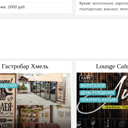
Кухня:
восточная
,
европ
чек:
1000 руб.
татарская
,
мангал
,
япо
Гастробар Хмель
Lounge Caf
КАФЕ
ОЖДЕНИЯ
ВЫПУСКНОЙ
ДЕНЬ РОЖДЕНИЯ
ПОКУРИТЬ КАЛЬЯН