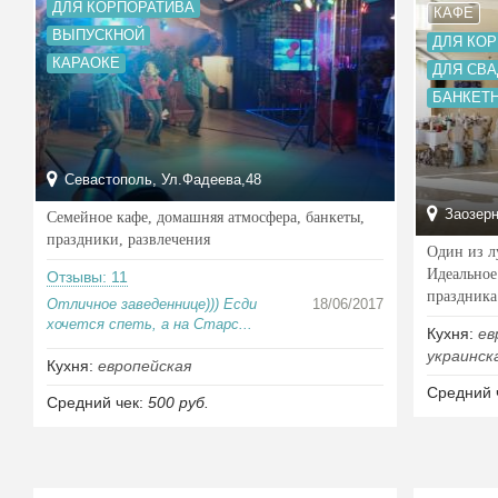
ДЛЯ КОРПОРАТИВА
КАФЕ
ВЫПУСКНОЙ
ДЛЯ КО
КАРАОКЕ
ДЛЯ СВ
БАНКЕТ
Севастополь, Ул.Фадеева,48
Заозерн
Семейное кафе, домашняя атмосфера, банкеты,
праздники, развлечения
Один из л
Идеальное
Отзывы: 11
праздника
Отличное заведеннице))) Есди
18/06/2017
хочется спеть, а на Старс...
Кухня:
ев
украинск
Кухня:
европейская
Средний 
Средний чек:
500 руб.