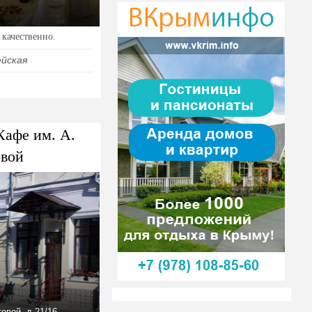
качественно.
ейская
Кафе им. А.
вой
овой, д.21/16