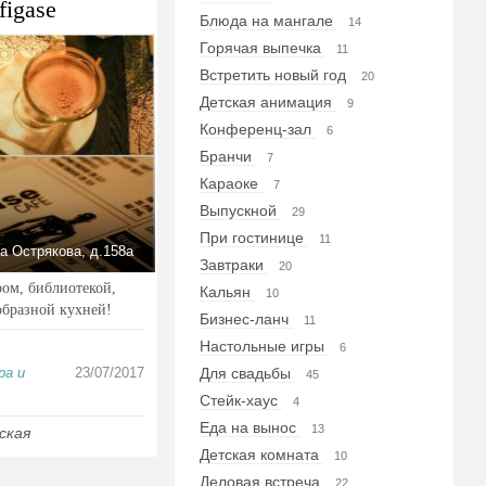
figase
Блюда на мангале
14
Горячая выпечка
11
Встретить новый год
20
Детская анимация
9
Конференц-зал
6
Бранчи
7
Караоке
7
Выпускной
29
При гостинице
11
а Острякова, д.158а
Завтраки
20
ом, библиотекой,
Кальян
10
образной кухней!
Бизнес-ланч
11
Настольные игры
6
ра и
23/07/2017
Для свадьбы
45
Стейк-хаус
4
Еда на вынос
13
ская
Детская комната
10
Деловая встреча
22