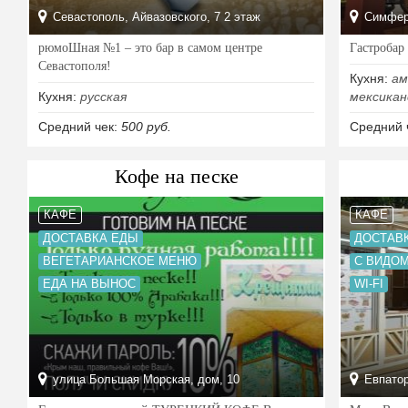
Севастополь, Айвазовского, 7 2 этаж
Симферо
рюмоШная №1 – это бар в самом центре
Гастробар
Севастополя!
Кухня:
ам
Кухня:
русская
мексикан
Средний чек:
500 руб.
Средний 
Кофе на песке
КАФЕ
КАФЕ
ДОСТАВКА ЕДЫ
ДОСТАВ
ВЕГЕТАРИАНСКОЕ МЕНЮ
С ВИДОМ
ЕДА НА ВЫНОС
WI-FI
улица Большая Морская, дом, 10
Евпатор