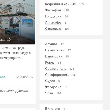
Кофейни и чайные
165
Фаст-фуд
178
Пиццерии
74
Антикафе
1
Столовые
116
ская 19
Алушта
47
"Снежинка" рада
Бахчисарай
17
ю event - площадку в
Евпатория
95
их мероприятий и
Керчь
34
Севастополь
274
Симферополь
198
тная
26/08/2016
Судак
35
Феодосия
81
ьянская
,
русская
Ялта
196
Винотека
6