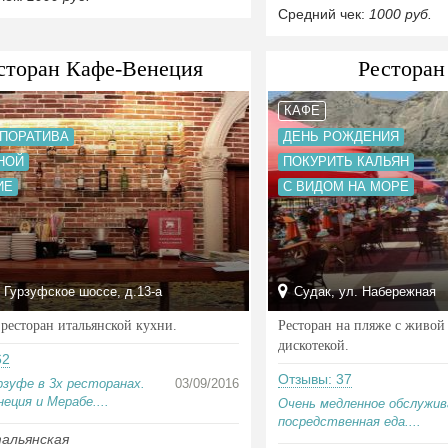
Средний чек:
1000 руб.
сторан Кафе-Венеция
Ресторан
КАФЕ
РПОРАТИВА
ДЕНЬ РОЖДЕНИЯ
НОЙ
ПОКУРИТЬ КАЛЬЯН
ИЕ
С ВИДОМ НА МОРЕ
 Гурзуфское шоссе, д.13-а
Судак, ул. Набережная
ресторан итальянской кухни.
Ресторан на пляже с живой
дискотекой.
62
Отзывы: 37
рзуфе в 3х ресторанах.
03/09/2016
неция и Мерабе....
Очень медленное обслужив
посредственная еда....
альянская