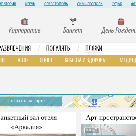
ВПАТОРИЯ
КЕРЧЬ
СЕВАСТОПОЛЬ
СИМФЕРОПОЛЬ
СУДАК
ФЕ
Корпоратив
Банкет
День Рожден
/
/
РАЗВЛЕЧЕНИЯ
ПОГУЛЯТЬ
ПЛЯЖИ
НЫ
АВТО
СПОРТ
КРАСОТА И ЗДОРОВЬЕ
МЕДИЦ
Показать на карте
анкетный зал отеля
Арт-пространств
«Аркадия»
КАФЕ