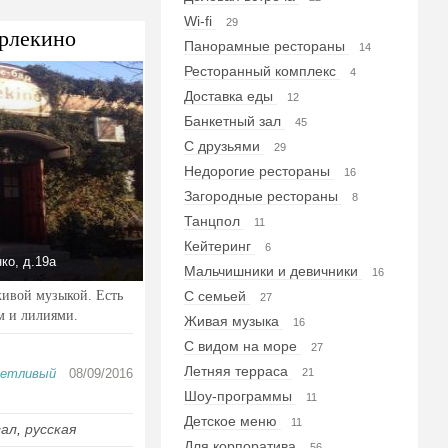
Wi-fi
29
рлекино
Панорамные рестораны
14
Ресторанный комплекс
4
Доставка еды
12
Банкетный зал
45
С друзьями
29
Недорогие рестораны
16
Загородные рестораны
8
Танцпол
11
Кейтеринг
6
ко, д.19а
Мальчишники и девичники
16
живой музыкой. Есть
С семьей
27
м и лилиями.
Живая музыка
16
С видом на море
27
Летняя терраса
ветливый
08/09/2016
21
Шоу-программы
11
Детское меню
11
гал
,
русская
Для корпоратива
56