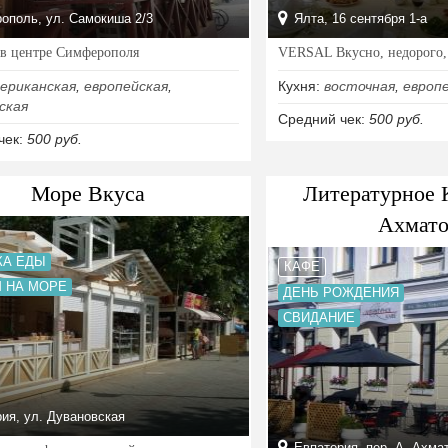
поль, ул. Самокиша 2/3
Ялта, 16 сентября 1-а
 в центре Симферополя
VERSAL Вкусно, недорого, 
ериканская
,
европейская
,
Кухня:
восточная
,
европ
ская
Средний чек:
500 руб.
чек:
500 руб.
Море Вкуса
Литературное 
Ахмато
КА ЕДЫ
КАФЕ
 НА МОРЕ
ДЕНЬ РОЖДЕНИЯ
СВИДАНИЕ
ия, ул. Дувановская
Евпатория, пер. А. Ахмат