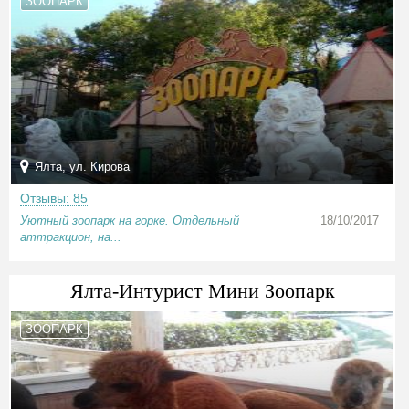
ЗООПАРК
Ялта, ул. Кирова
Отзывы: 85
Уютный зоопарк на горке. Отдельный
18/10/2017
аттракцион, на...
Ялта-Интурист Мини Зоопарк
ЗООПАРК