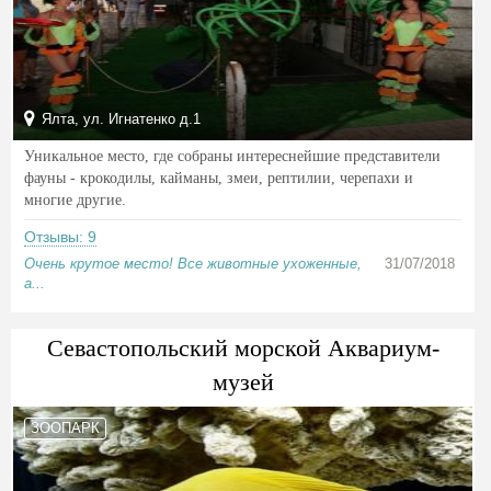
Ялта, ул. Игнатенко д.1
Уникальное место, где собраны интереснейшие представители
фауны - крокодилы, кайманы, змеи, рептилии, черепахи и
многие другие.
Отзывы: 9
Очень крутое место! Все животные ухоженные,
31/07/2018
а...
Севастопольский морской Аквариум-
музей
ЗООПАРК