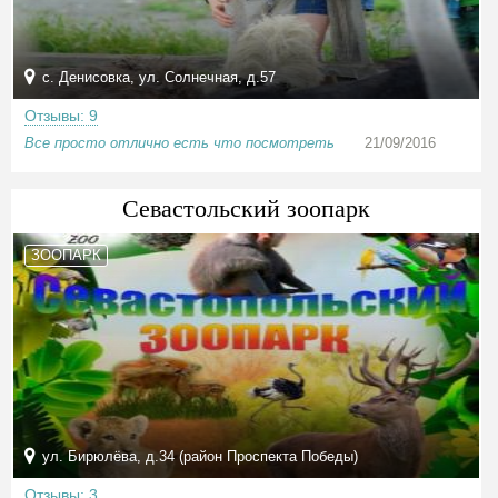
с. Денисовка, ул. Солнечная, д.57
Отзывы: 9
Все просто отлично есть что посмотреть
21/09/2016
Севастольский зоопарк
ЗООПАРК
ул. Бирюлёва, д.34 (район Проспекта Победы)
Отзывы: 3