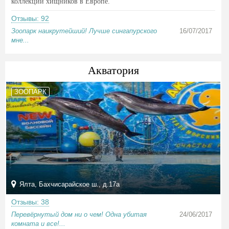
коллекции хищников в Европе.
Отзывы: 92
Зоопарк наикрутейший! Лучше сингапурского
16/07/2017
мне...
Акватория
ЗООПАРК
Ялта, Бахчисарайское ш., д.17a
Отзывы: 38
Перевёрнутый дом ни о чем! Одна убитая
24/06/2017
комната и все!...