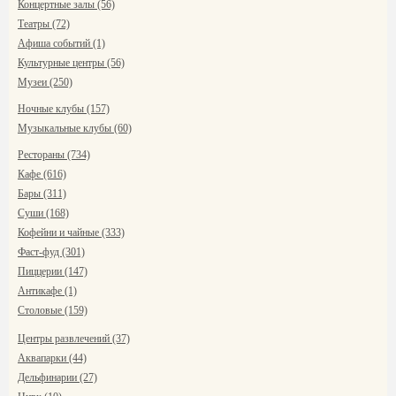
Концертные залы (56)
Театры (72)
Афиша событий (1)
Культурные центры (56)
Музеи (250)
Ночные клубы (157)
Музыкальные клубы (60)
Рестораны (734)
Кафе (616)
Бары (311)
Суши (168)
Кофейни и чайные (333)
Фаст-фуд (301)
Пиццерии (147)
Антикафе (1)
Столовые (159)
Центры развлечений (37)
Аквапарки (44)
Дельфинарии (27)