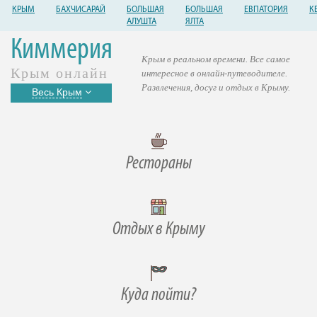
КРЫМ
БАХЧИСАРАЙ
БОЛЬШАЯ
БОЛЬШАЯ
ЕВПАТОРИЯ
К
АЛУШТА
ЯЛТА
Киммерия
Крым в реальном времени. Все самое
Крым онлайн
интересное в онлайн-путеводителе.
Развлечения, досуг и отдых в Крыму.
Весь Крым
Рестораны
Отдых в Крыму
Куда пойти?