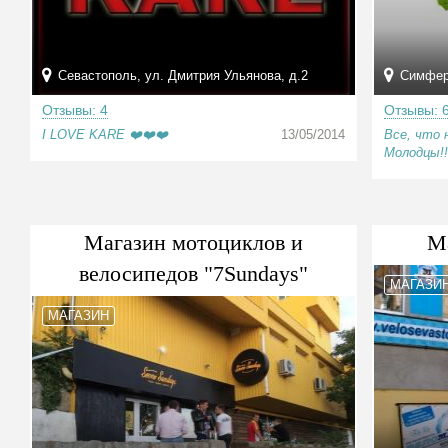
Севастополь, ул. Дмитрия Ульянова, д.2
Симферо
Отзывы: 4
Отзывы: 
I LOVE KARE ❤️❤️❤️
13/05/2014
Все, что 
Молодцы!!
Магазин мотоциклов и
М
велосипедов "7Sundays"
МАГАЗИ
МАГАЗИН