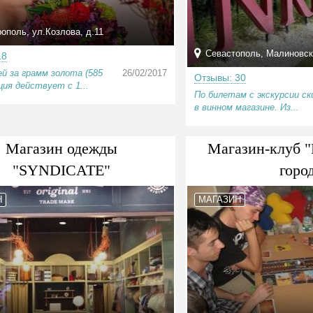
поль, ул.Козлова, д.11
Севастополь, Малиновск
18
ей за грамм золота (585
26/02/2017
Отзывы: 30
ция действует с 1...
По билетам с экскурсии с
в винном магазине. Из...
Магазин одежды
Магазин-клуб 
"SYNDICATE"
горо
Н
МАГАЗИН