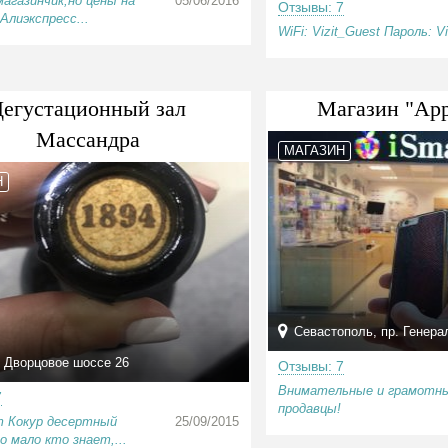
агазинчик,но цены на
05/06/2016
Отзывы: 7
Алиэкспресс...
WiFi: Vizit_Guest Пароль: Vi
Дегустационный зал
Магазин "App
Массандра
МАГАЗИН
Н
Севастополь, пр. Генера
 Дворцовое шоссе 26
Отзывы: 7
Внимательные и грамотн
7
продавцы!
т Кокур десертный
25/09/2015
о мало кто знает,...