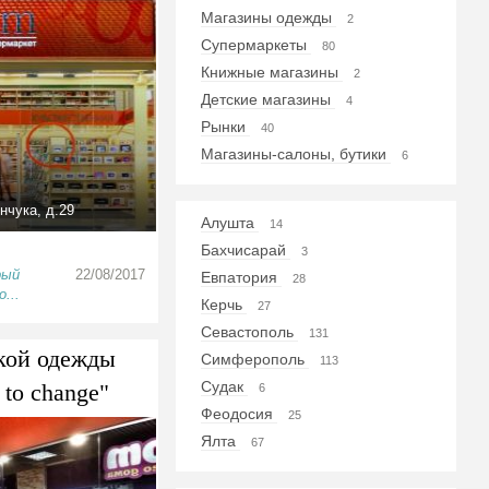
Магазины одежды
2
Супермаркеты
80
Книжные магазины
2
Детские магазины
4
Рынки
40
Магазины-салоны, бутики
6
нчука, д.29
Алушта
14
Бахчисарай
3
рый
22/08/2017
Евпатория
28
...
Керчь
27
Севастополь
131
кой одежды
Симферополь
113
Судак
e to change"
6
Феодосия
25
Ялта
67