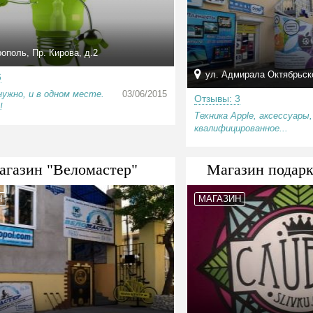
поль, Пр. Кирова, д.2
ул. Адмирала Октябрьско
6
нужно, и в одном месте.
03/06/2015
Отзывы: 3
!
Техника Apple, аксессуары
квалифицированное...
агазин "Веломастер"
Магазин подарк
Н
МАГАЗИН