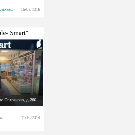
zitKerch
15/07/2016
le-iSmart"
ла Острякова, д.260
ые
11/10/2014