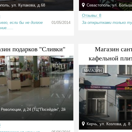
поль, ул. Кулакова, д.68
Севастополь, ул. Больша
4
Отзывы: 8
чего, если бы не долгое
01/05/2014
За открытками только ту
ие......
зин подарков "Сливки"
Магазин сан
кафельной пли
Н
МАГАЗИН
. Революции, д.24 (ТЦ"Посейдон", 2й
Керчь, ул. Козлова, д. 8
8