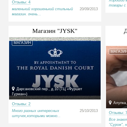
Хороший м
Отзывы: 4
товары с 
маленький хорошенький стильный
20/09/2013
магазин. очень...
Магазин "JYSK"
МАГАЗИН
МАГАЗИ
Дарсановский пер., д.10 (ТЦ «Фуршет
Гурман»)
Алупка,
Отзывы: 2
Много разных интересных
25/10/2013
Отзывы: 
штучек,которыми можно...
Все знаю
"Сурож", н