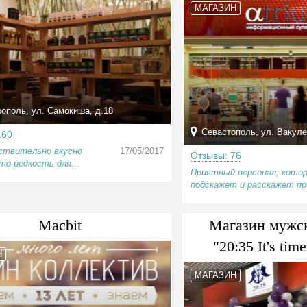
МАГАЗИН
поль, ул. Самокиша, д.18
Севастополь, ул. Вакуле
160
ствительно вкусно
17/05/2017
Отзывы: 76
то редкость для...
Приятный персонал, кото
подскажет и расскажет про
Macbit
Магазин мужс
"20:35 It's tim
Н
МАГАЗИН