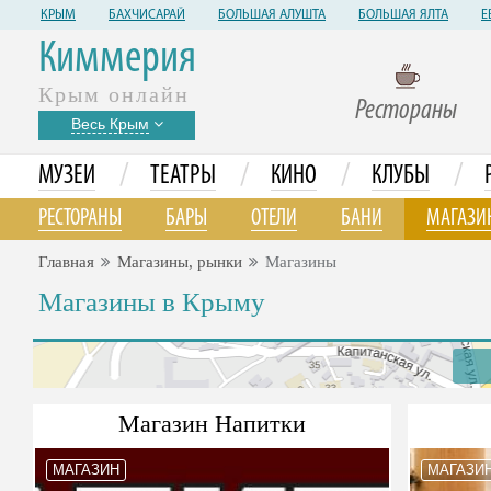
КРЫМ
БАХЧИСАРАЙ
БОЛЬШАЯ АЛУШТА
БОЛЬШАЯ ЯЛТА
Е
Киммерия
Крым онлайн
Рестораны
Весь Крым
/
/
/
/
МУЗЕИ
ТЕАТРЫ
КИНО
КЛУБЫ
РЕСТОРАНЫ
БАРЫ
ОТЕЛИ
БАНИ
МАГАЗИ
Главная
Магазины, рынки
Магазины
Магазины в Крыму
Магазин Напитки
МАГАЗИН
МАГАЗИ