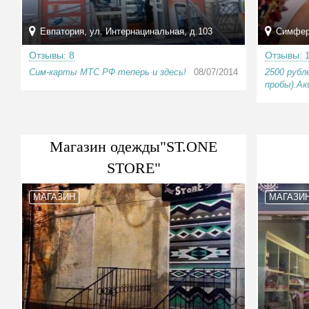
Евпатория, ул. Интернацинальная, д.103
Симферо
Отзывы: 8
Отзывы: 
Сим-карты МТС РФ теперь и здесь!
08/07/2014
2500 рубл
пробы).Ак
Магазин одежды"ST.ONE
STORE"
МАГАЗИН
МАГАЗИ