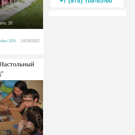
ого, 20
кидка 10%
14/10/2017
"Настольный
д"