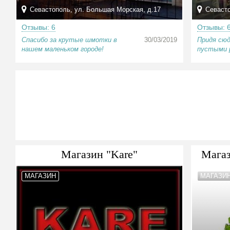
Севастополь, ул. Большая Морская, д.17
Севасто
Отзывы: 6
Отзывы: 
Спасибо за крутые шмотки в
30/03/2019
Придя сюд
нашем маленьком городе!
пустыми р
Магазин "Kare"
Магаз
МАГАЗИН
МАГАЗИ