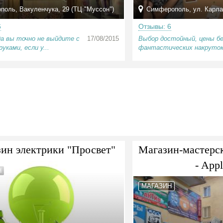
поль, Вакуленчука, 29 (ТЦ "Муссон")
Симферополь, ул. Карла 
6
Отзывы: 6
а вы точно не выйдите с
17/08/2015
Выбор достойный, цены б
уками, если у...
фантастических накруто
ин электрики "Просвет"
Магазин-мастерск
- App
Н
МАГАЗИН