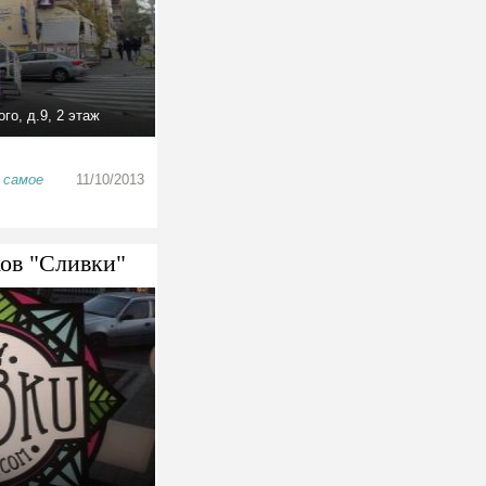
го, д.9, 2 этаж
, самое
11/10/2013
ов "Сливки"