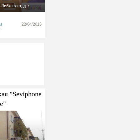
Либкнехта, д.7
ез
22/04/2016
к
ая "Seviphone
le"