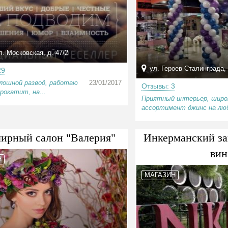
. Московская, д. 47/2
ул. Героев Сталинграда, 
29
лошной развод, работаю
23/01/2017
Отзывы: 3
прокатит, на...
Приятный интерьер, широ
ассортимент джинс на люб
ирный салон "Валерия"
Инкерманский за
вин
Н
МАГАЗИН