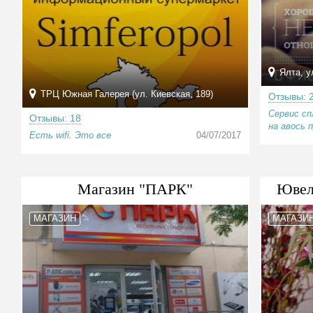
Ялта, ул
ТРЦ Южная Галерея (ул. Киевская, 189)
Отзывы: 
Сервис сп
Отзывы: 18
на авось 
Есть wifi. Это все
04/07/2017
Магазин "ПАРК"
Ювел
МАГАЗИН
МАГАЗИ