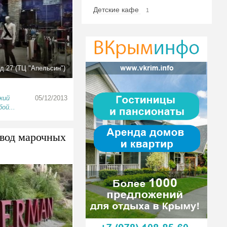
Детские кафе
1
д.27 (ТЦ "Апельсин")
кий
05/12/2013
ой...
вод марочных