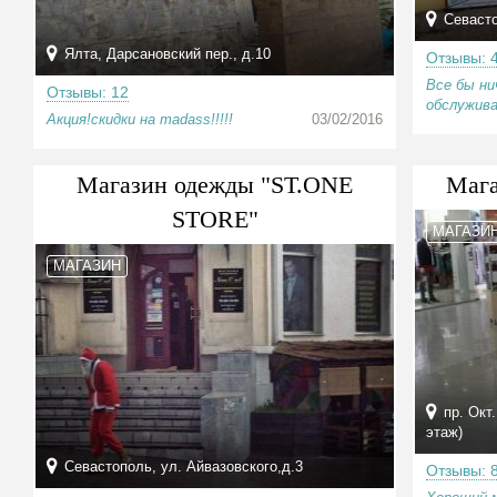
Севасто
Ялта, Дарсановский пер., д.10
Отзывы: 
Все бы ни
Отзывы: 12
обслуживан
Акция!скидки на madass!!!!!
03/02/2016
Магазин одежды "ST.ONE
Мага
STORE"
МАГАЗИ
МАГАЗИН
пр. Окт
этаж)
Севастополь, ул. Айвазовского,д.3
Отзывы: 