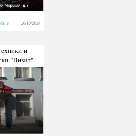
я Морская, д.7
да ☺️
10/10/2014
техники и
тки "Визит"