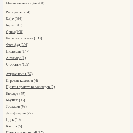
Музыкальные клубы (60)
Рестораны (734)
Кафе (616)
Бары (311)
Суши (168)
Кофейни и чайные (333)
Фаст-фуд (301)
Пиццерии (147)
Антикафе (1)
Столовые (159)
Аттракционы (62)
Игровые комнаты (4)
Пункты проката велосипедов (2)
Бильярд (49)
Боулинг (33)
Зоопарки (63)
Дельфинарии (27)
Цирк (10)
Квесты (5)
Центры развлечений (37)