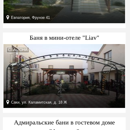
Евпатория, Фрунзе 41
Баня в мини-отеле "Liav"
СПА-ЗОНА
Саки, ул. Каламитская, д. 18 Ж
Адмиральские бани в гостевом доме