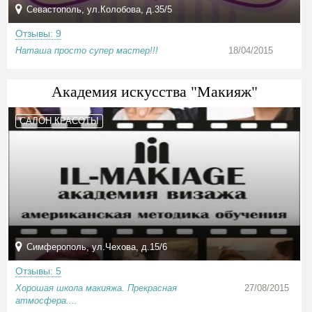
Севастополь, ул.Колобова, д.35/5
Отзывы: 9
Наташа просто супер мастер!!!
18/04/2015
Академия искусства "Макияж"
САЛОН КРАСОТЫ
Симферополь, ул.Чехова, д.15/6
Отзывы: 5
Хорошая школа макияжа. Прекрасная
27/08/2015
атмосфера....