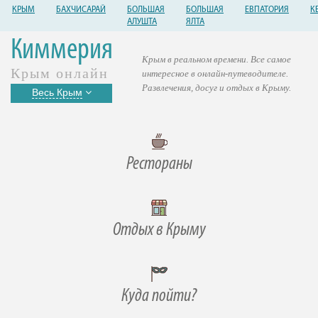
КРЫМ
БАХЧИСАРАЙ
БОЛЬШАЯ
БОЛЬШАЯ
ЕВПАТОРИЯ
К
АЛУШТА
ЯЛТА
Киммерия
Крым в реальном времени. Все самое
Крым онлайн
интересное в онлайн-путеводителе.
Развлечения, досуг и отдых в Крыму.
Весь Крым
Рестораны
Отдых в Крыму
Куда пойти?