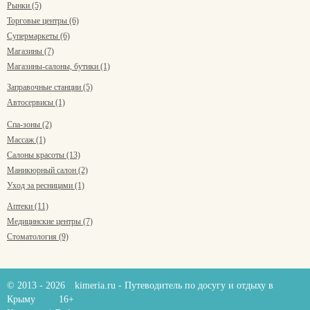
Рынки (5)
Торговые центры (6)
Супермаркеты (6)
Магазины (7)
Магазины-салоны, бутики (1)
Заправочные станции (5)
Автосервисы (1)
Спа-зоны (2)
Массаж (1)
Салоны красоты (13)
Маникюрный салон (2)
Уход за ресницами (1)
Аптеки (11)
Медицинские центры (7)
Стоматология (9)
© 2013 - 2026
kimeria.ru
- Путеводитель по досугу и отдыху в
Крыму
16+