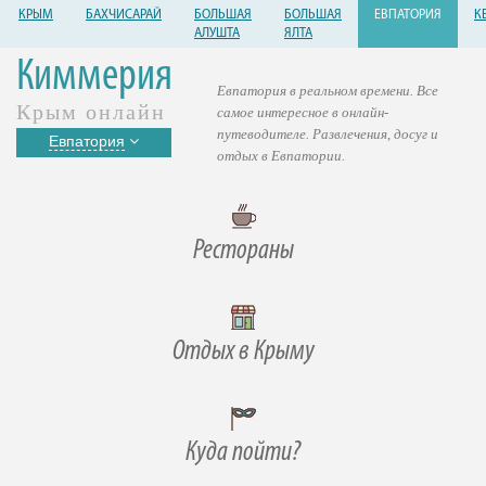
КРЫМ
БАХЧИСАРАЙ
БОЛЬШАЯ
БОЛЬШАЯ
ЕВПАТОРИЯ
К
АЛУШТА
ЯЛТА
Киммерия
Евпатория в реальном времени. Все
Крым онлайн
самое интересное в онлайн-
путеводителе. Развлечения, досуг и
Евпатория
отдых в Евпатории.
Рестораны
Отдых в Крыму
Куда пойти?