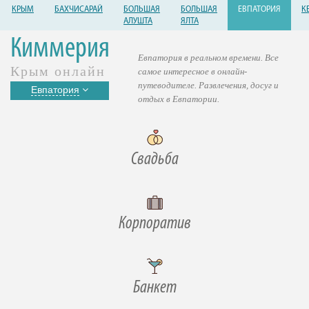
КРЫМ
БАХЧИСАРАЙ
БОЛЬШАЯ
БОЛЬШАЯ
ЕВПАТОРИЯ
К
АЛУШТА
ЯЛТА
Киммерия
Евпатория в реальном времени. Все
Крым онлайн
самое интересное в онлайн-
путеводителе. Развлечения, досуг и
Евпатория
отдых в Евпатории.
Свадьба
Корпоратив
Банкет