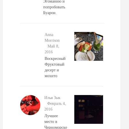
Эгоманию и
попробовать
Буарон.
Anna
Morrison
Май 8,
2016
Воскресный
Фруктовый
десерт и
мохито
Илья Зык
Февраль 4,
2016
Лучшее
место в
Черноморске