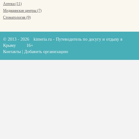
Аптеки (11)
Медицинские центры (7)
Стоматология (9)
© 2013 - 2026
kimeria.ru
- Путеводитель по досугу и отдыху в
Крыму
16+
Контакты
|
Добавить организацию