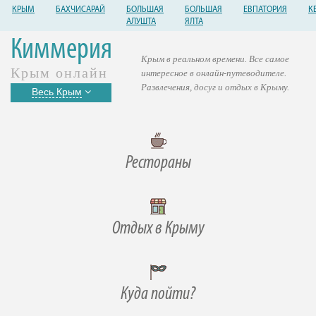
КРЫМ
БАХЧИСАРАЙ
БОЛЬШАЯ
БОЛЬШАЯ
ЕВПАТОРИЯ
К
АЛУШТА
ЯЛТА
Киммерия
Крым в реальном времени. Все самое
Крым онлайн
интересное в онлайн-путеводителе.
Развлечения, досуг и отдых в Крыму.
Весь Крым
Рестораны
Отдых в Крыму
Куда пойти?