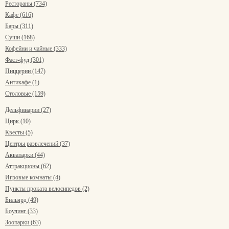
Рестораны (734)
Кафе (616)
Бары (311)
Суши (168)
Кофейни и чайные (333)
Фаст-фуд (301)
Пиццерии (147)
Антикафе (1)
Столовые (159)
Дельфинарии (27)
Цирк (10)
Квесты (5)
Центры развлечений (37)
Аквапарки (44)
Аттракционы (62)
Игровые комнаты (4)
Пункты проката велосипедов (2)
Бильярд (49)
Боулинг (33)
Зоопарки (63)