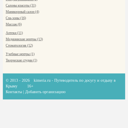
Салоны красоты (31)
Маникюрный салон (4)
Спа-зоны (16)
Массаж (6)
Аптеки (11)
Медицинские центры (13)
Стоматология (12)
Учебные центры (1)
Творческие студии (1)
© 2013 - 2026
kimeria.ru
- Путеводитель по досугу и отдыху в
Крыму
16+
Контакты
|
Добавить организацию