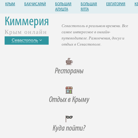
КРЫМ
БАХЧИСАРАЙ
БОЛЬШАЯ
БОЛЬШАЯ
ЕВПАТОРИЯ
К
АЛУШТА
ЯЛТА
Киммерия
Севастополь в реальном времени. Все
Крым онлайн
самое интересное в онлайн-
путеводителе. Развлечения, досуг и
Севастополь
отдых в Севастополе.
Рестораны
Отдых в Крыму
Куда пойти?