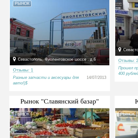
РЫНОК
Севасто
Севастополь, Фиолентовское шоссе , д.6
Отзывы: 
Прошел пр
Отзывы: 1
400 рублей
Разные запчасти и аксесуары для
14/07/2013
авто!)$
Рынок "Славянский базар"
РЫНОК
РЫНОК