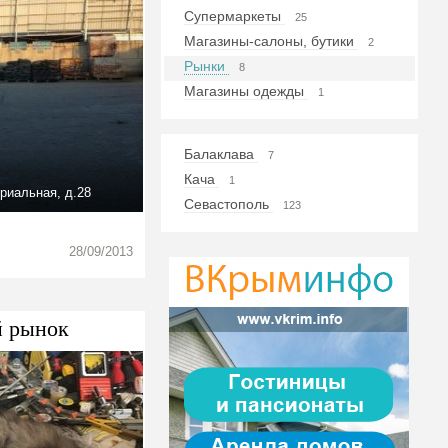
Супермаркеты
25
Магазины-салоны, бутики
2
Рынки
8
Магазины одежды
1
Балаклава
7
Кача
1
риальная, д.28
Севастополь
123
28/09/2013
й рынок