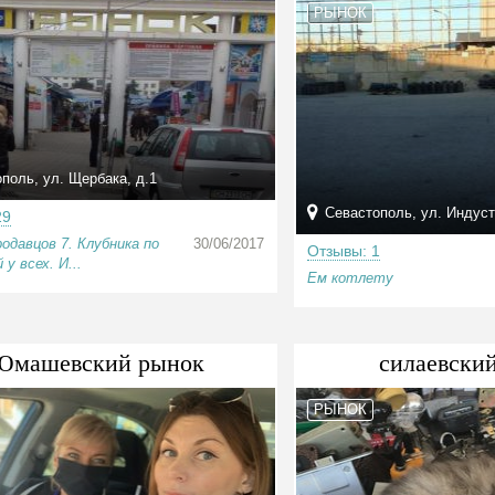
РЫНОК
поль, ул. Щербака, д.1
Севастополь, ул. Индуст
29
одавцов 7. Клубника по
30/06/2017
Отзывы: 1
 у всех. И...
Ем котлету
Юмашевский рынок
силаевски
РЫНОК