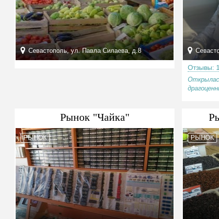
Севастополь, ул. Павла Силаева, д.8
Севаст
Отзывы: 
Открылас
драгоценн
Рынок "Чайка"
Р
РЫНОК
РЫНОК