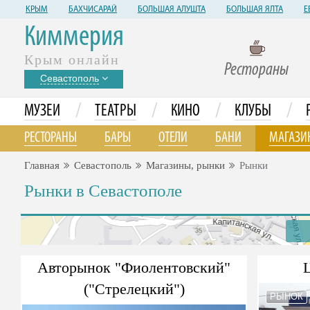
КРЫМ
БАХЧИСАРАЙ
БОЛЬШАЯ АЛУШТА
БОЛЬШАЯ ЯЛТА
Е
Киммерия
Крым онлайн
Рестораны
Севастополь
/
/
/
/
МУЗЕИ
ТЕАТРЫ
КИНО
КЛУБЫ
РЕСТОРАНЫ
БАРЫ
ОТЕЛИ
БАНИ
МАГАЗИ
Главная
Севастополь
Магазины, рынки
Рынки
Рынки в Севастополе
Авторынок "Фиолентовский"
("Стрелецкий")
РЫНОК