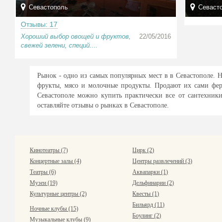
Севастополь
Севаст
Отзывы: 17
Хороший выбор овощей и фруктов,
22/05/2016
свежей зелени, специй....
Рынок - одно из самых популярных мест в в Севастополе. 
фрукты, мясо и молочные продукты. Продают их сами ферм
Севастополе можно купить практически все от сантехник
оставляйте отзывы о рынках в Севастополе.
Кинотеатры (7)
Цирк (2)
Концертные залы (4)
Центры развлечений (3)
Театры (6)
Аквапарки (1)
Музеи (19)
Дельфинарии (2)
Культурные центры (2)
Квесты (1)
Бильярд (11)
Ночные клубы (15)
Боулинг (2)
Музыкальные клубы (9)