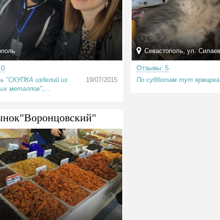
ополь
Севастополь, ул. Силае
10
Отзывы: 5
ь "СКУПКА изделий из
19/07/2015
По субботам тут ярмарка
ых металлов",...
ынок"Воронцовский"