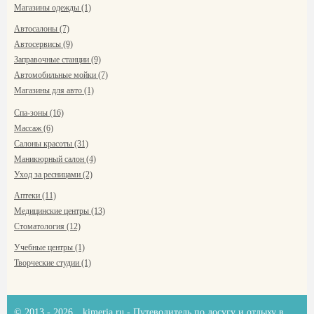
Магазины одежды (1)
Автосалоны (7)
Автосервисы (9)
Заправочные станции (9)
Автомобильные мойки (7)
Магазины для авто (1)
Спа-зоны (16)
Массаж (6)
Салоны красоты (31)
Маникюрный салон (4)
Уход за ресницами (2)
Аптеки (11)
Медицинские центры (13)
Стоматология (12)
Учебные центры (1)
Творческие студии (1)
© 2013 - 2026
kimeria.ru
- Путеводитель по досугу и отдыху в