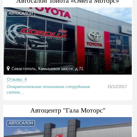
Автосалон Тойота «Омега Моторс»
АВТОСАЛОН
Севастополь, Камышевое шоссе, д.71
Отзывы: 4
Отвратительное отношение сотрудников
15/12/2017
салона....
Автоцентр "Гала Моторс"
АВТОСАЛОН