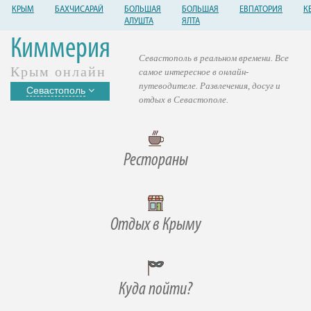
КРЫМ
БАХЧИСАРАЙ
БОЛЬШАЯ
БОЛЬШАЯ
ЕВПАТОРИЯ
К
АЛУШТА
ЯЛТА
Киммерия
Севастополь в реальном времени. Все
Крым онлайн
самое интересное в онлайн-
путеводителе. Развлечения, досуг и
Севастополь
отдых в Севастополе.
Рестораны
Отдых в Крыму
Куда пойти?