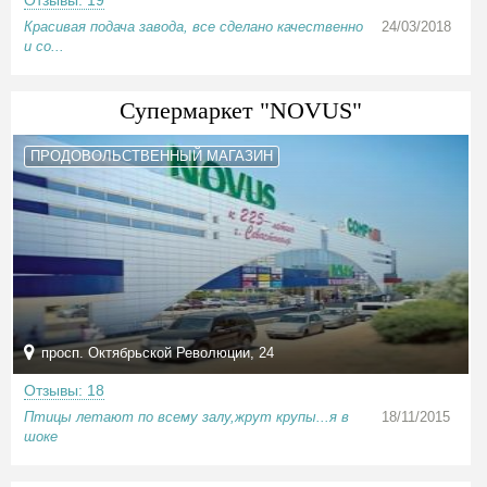
Отзывы: 19
Красивая подача завода, все сделано качественно
24/03/2018
и со...
Супермаркет "NOVUS"
ПРОДОВОЛЬСТВЕННЫЙ МАГАЗИН
просп. Октябрьской Революции, 24
Отзывы: 18
Птицы летают по всему залу,жрут крупы...я в
18/11/2015
шоке