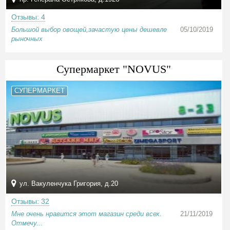
Отзывы: 4
Большой выбор овощей,зачастую цены дешевле
05/10/2019
рыночных
Супермаркет "NOVUS"
СУПЕРМАРКЕТ
ул. Вакуленчука Григория, д.20
Отзывы: 32
Мне очень нравится этот магазин среди всех.
21/11/2019
Отмечу...