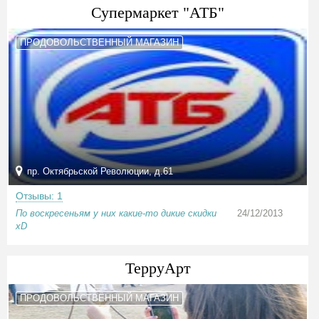
Супермаркет "АТБ"
ПРОДОВОЛЬСТВЕННЫЙ МАГАЗИН
пр. Октябрьской Революции, д.61
Отзывы: 1
По воскресеньям у них какие-то дикие скидки
24/12/2013
xD
ТерруАрт
ПРОДОВОЛЬСТВЕННЫЙ МАГАЗИН