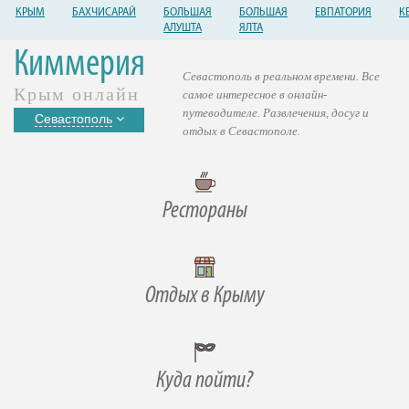
КРЫМ
БАХЧИСАРАЙ
БОЛЬШАЯ
БОЛЬШАЯ
ЕВПАТОРИЯ
К
АЛУШТА
ЯЛТА
Киммерия
Севастополь в реальном времени. Все
Крым онлайн
самое интересное в онлайн-
путеводителе. Развлечения, досуг и
Севастополь
отдых в Севастополе.
Рестораны
Отдых в Крыму
Куда пойти?