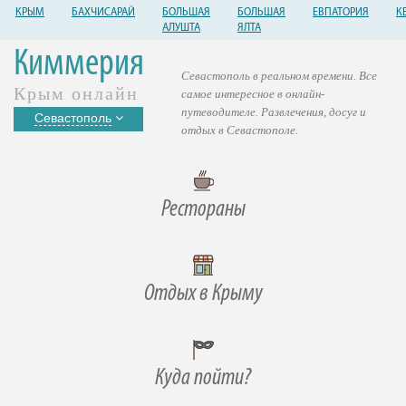
КРЫМ
БАХЧИСАРАЙ
БОЛЬШАЯ
БОЛЬШАЯ
ЕВПАТОРИЯ
К
АЛУШТА
ЯЛТА
Киммерия
Севастополь в реальном времени. Все
Крым онлайн
самое интересное в онлайн-
путеводителе. Развлечения, досуг и
Севастополь
отдых в Севастополе.
Рестораны
Отдых в Крыму
Куда пойти?