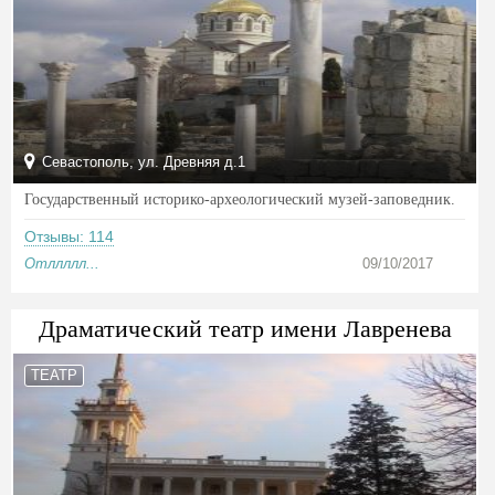
Севастополь, ул. Древняя д.1
Государственный историко-археологический музей-заповедник.
Отзывы: 114
Отллллл...
09/10/2017
Драматический театр имени Лавренева
ТЕАТР