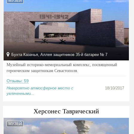
МУЗЕЙ
Бухта Казачья, Аллея защитников 35-й батареи № 7
Музейный историко-мемориальный комплекс, посвященный
героическим защитникам Севастополя.
Отзывы: 59
Невероятно атмосферное место с
18/10/2017
увлеченными...
Херсонес Таврический
МУЗЕЙ