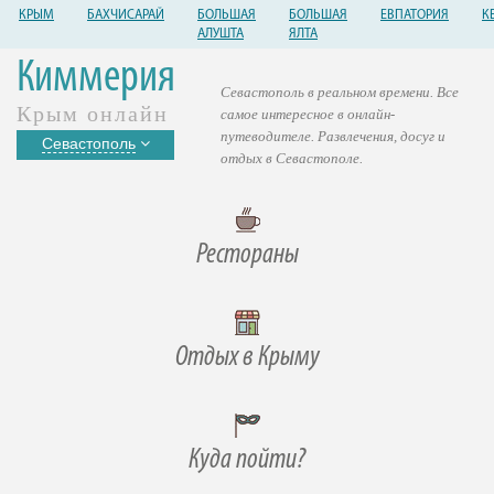
КРЫМ
БАХЧИСАРАЙ
БОЛЬШАЯ
БОЛЬШАЯ
ЕВПАТОРИЯ
К
АЛУШТА
ЯЛТА
Киммерия
Севастополь в реальном времени. Все
Крым онлайн
самое интересное в онлайн-
путеводителе. Развлечения, досуг и
Севастополь
отдых в Севастополе.
Рестораны
Отдых в Крыму
Куда пойти?