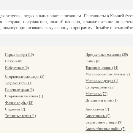
 для отпуска - отдых в пансионате с питанием. Пансионаты в Казачей бу
я: завтраки, полупансион, полный пансион, а также питание по систем
ые, помогут организовать экскурсионную программу. Читайте и оставляйт
Парки, скверы (19)
Продуктовые магазины (29)
Пляжи (40)
Рынки (8)
Набережные (6)
Торговые центры (14)
Магазины-салоны, бутики (2)
Спортивные площадки (5)
Магазины одежды (1)
Ледовые катки (1)
Супермаркеты (25)
Гоночные треки (3)
Магазины (72)
Спортивные бассейны (1)
Детские магазины (1)
Фитнес-клубы (18)
Стадионы (2)
Автосалоны (7)
Теннисные корты (1)
Автосервисы (9)
Заправочные станции (9)
Автомобильные мойки (7)