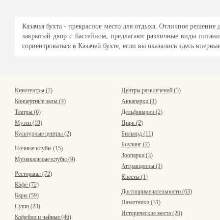
Казачья бухта - прекрасное место для отдыха. Отличное решение
закрытый двор с бассейном, предлагают различные виды питани
сориентроваться в Казачей бухте, если вы оказались здесь вперв
Кинотеатры (7)
Центры развлечений (3)
Концертные залы (4)
Аквапарки (1)
Театры (6)
Дельфинарии (2)
Музеи (19)
Цирк (2)
Культурные центры (2)
Бильярд (11)
Боулинг (2)
Ночные клубы (15)
Зоопарки (3)
Музыкальные клубы (9)
Аттракционы (1)
Рестораны (72)
Квесты (1)
Кафе (72)
Достопримечательности (63)
Бары (59)
Памятники (31)
Суши (23)
Исторические места (20)
Кофейни и чайные (46)