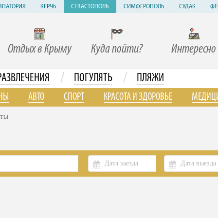
ВПАТОРИЯ
КЕРЧЬ
СЕВАСТОПОЛЬ
СИМФЕРОПОЛЬ
СУДАК
ФЕ
Отдых в Крыму
Куда пойти?
Интересно
/
/
РАЗВЛЕЧЕНИЯ
ПОГУЛЯТЬ
ПЛЯЖИ
НЫ
АВТО
СПОРТ
КРАСОТА И ЗДОРОВЬЕ
МЕДИЦ
аты