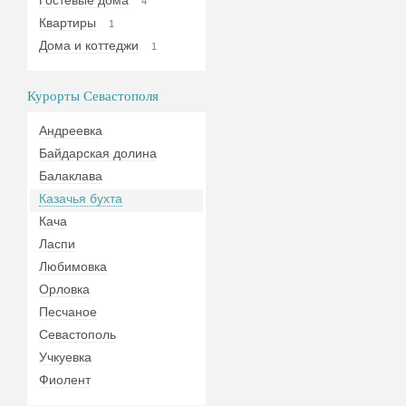
Гостевые дома
4
Квартиры
1
Дома и коттеджи
1
Курорты Севастополя
Андреевка
Байдарская долина
Балаклава
Казачья бухта
Кача
Ласпи
Любимовка
Орловка
Песчаное
Севастополь
Учкуевка
Фиолент