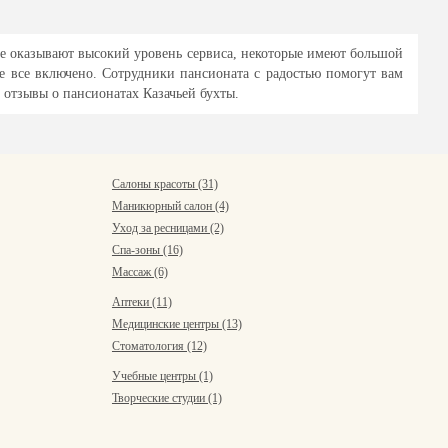
хте оказывают высокий уровень сервиса, некоторые имеют большой
е все включено. Сотрудники пансионата с радостью помогут вам
е отзывы о пансионатах Казачьей бухты.
Салоны красоты (31)
Маникюрный салон (4)
Уход за ресницами (2)
Спа-зоны (16)
Массаж (6)
Аптеки (11)
Медицинские центры (13)
Стоматология (12)
Учебные центры (1)
Творческие студии (1)