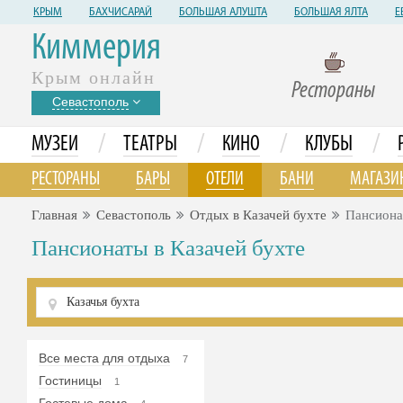
КРЫМ
БАХЧИСАРАЙ
БОЛЬШАЯ АЛУШТА
БОЛЬШАЯ ЯЛТА
Е
Киммерия
Крым онлайн
Рестораны
Севастополь
/
/
/
/
МУЗЕИ
ТЕАТРЫ
КИНО
КЛУБЫ
РЕСТОРАНЫ
БАРЫ
ОТЕЛИ
БАНИ
МАГАЗИ
Главная
Севастополь
Отдых в Казачей бухте
Пансион
Пансионаты в Казачей бухте
Все места для отдыха
7
Гостиницы
1