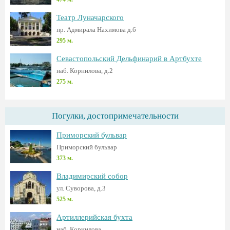
Театр Луначарского
пр. Адмирала Нахимова д.6
295 м.
Севастопольский Дельфинарий в Артбухте
наб. Корнилова, д.2
275 м.
Погулки, достопримечательности
Приморский бульвар
Приморский бульвар
373 м.
Владимирский собор
ул. Суворова, д.3
525 м.
Артиллерийская бухта
наб. Корнилова