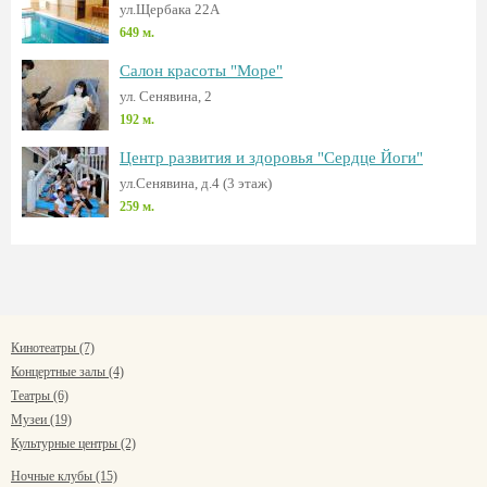
ул.Щербака 22А
649 м.
Салон красоты "Море"
ул. Сенявина, 2
192 м.
Центр развития и здоровья "Сердце Йоги"
ул.Сенявина, д.4 (3 этаж)
259 м.
Кинотеатры (7)
Концертные залы (4)
Театры (6)
Музеи (19)
Культурные центры (2)
Ночные клубы (15)