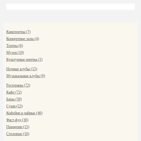
Кинотеатры (7)
Концертные залы (4)
Театры (6)
Музеи (19)
Культурные центры (2)
Ночные клубы (15)
Музыкальные клубы (9)
Рестораны (72)
Кафе (72)
Бары (59)
Суши (23)
Кофейни и чайные (46)
Фаст-фуд (36)
Пиццерии (15)
Столовые (16)