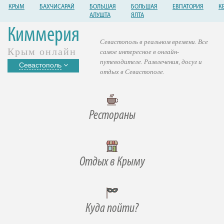
КРЫМ
БАХЧИСАРАЙ
БОЛЬШАЯ
БОЛЬШАЯ
ЕВПАТОРИЯ
К
АЛУШТА
ЯЛТА
Киммерия
Севастополь в реальном времени. Все
Крым онлайн
самое интересное в онлайн-
путеводителе. Развлечения, досуг и
Севастополь
отдых в Севастополе.
Рестораны
Отдых в Крыму
Куда пойти?