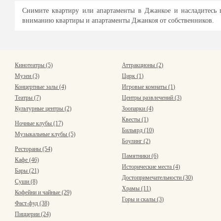
Снимите квартиру или апартаменты в Джанкое и насладитесь п
вниманию квартиры и апартаменты Джанкоя от собственников.
Кинотеатры (5)
Аттракционы (2)
Музеи (3)
Цирк (1)
Концертные залы (4)
Игровые комнаты (1)
Театры (7)
Центры развлечений (3)
Культурные центры (2)
Зоопарки (4)
Квесты (1)
Ночные клубы (17)
Бильярд (10)
Музыкальные клубы (5)
Боулинг (2)
Рестораны (54)
Памятники (6)
Кафе (46)
Исторические места (4)
Бары (21)
Достопримечательности (30)
Суши (8)
Храмы (11)
Кофейни и чайные (29)
Горы и скалы (3)
Фаст-фуд (38)
Пиццерии (24)