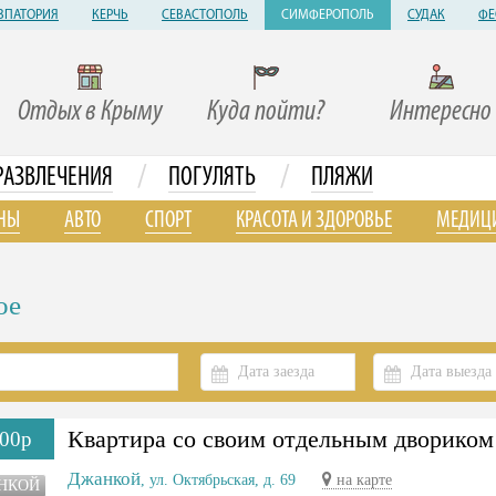
ВПАТОРИЯ
КЕРЧЬ
СЕВАСТОПОЛЬ
СИМФЕРОПОЛЬ
СУДАК
ФЕ
Отдых в Крыму
Куда пойти?
Интересно
/
/
РАЗВЛЕЧЕНИЯ
ПОГУЛЯТЬ
ПЛЯЖИ
НЫ
АВТО
СПОРТ
КРАСОТА И ЗДОРОВЬЕ
МЕДИЦ
ое
Квартира со своим отдельным двориком
00р
Джанкой
, ул. Октябрьская, д. 69
на карте
НКОЙ