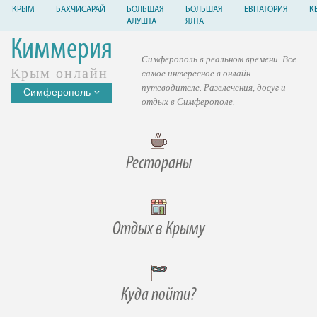
КРЫМ
БАХЧИСАРАЙ
БОЛЬШАЯ
БОЛЬШАЯ
ЕВПАТОРИЯ
К
АЛУШТА
ЯЛТА
Киммерия
Симферополь в реальном времени. Все
Крым онлайн
самое интересное в онлайн-
путеводителе. Развлечения, досуг и
Симферополь
отдых в Симферополе.
Рестораны
Отдых в Крыму
Куда пойти?