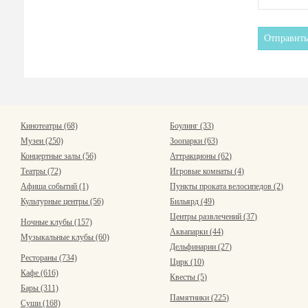
Кинотеатры (68)
Боулинг (33)
Музеи (250)
Зоопарки (63)
Концертные залы (56)
Аттракционы (62)
Театры (72)
Игровые комнаты (4)
Афиша событий (1)
Пункты проката велосипедов (2)
Культурные центры (56)
Бильярд (49)
Центры развлечений (37)
Ночные клубы (157)
Аквапарки (44)
Музыкальные клубы (60)
Дельфинарии (27)
Рестораны (734)
Цирк (10)
Кафе (616)
Квесты (5)
Бары (311)
Памятники (225)
Суши (168)