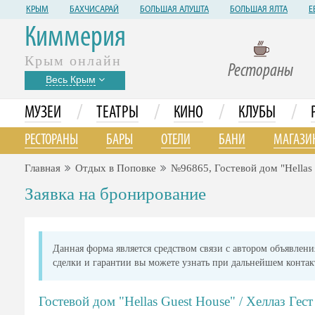
КРЫМ
БАХЧИСАРАЙ
БОЛЬШАЯ АЛУШТА
БОЛЬШАЯ ЯЛТА
Е
Киммерия
Крым онлайн
Рестораны
Весь Крым
/
/
/
/
МУЗЕИ
ТЕАТРЫ
КИНО
КЛУБЫ
РЕСТОРАНЫ
БАРЫ
ОТЕЛИ
БАНИ
МАГАЗИ
Главная
Отдых в Поповке
№96865, Гостевой дом "Hellas 
Заявка на бронирование
Данная форма является средством связи c автором объявлен
сделки и гарантии вы можете узнать при дальнейшем контакт
Гостевой дом "Hellas Guest House" / Хеллаз Ге