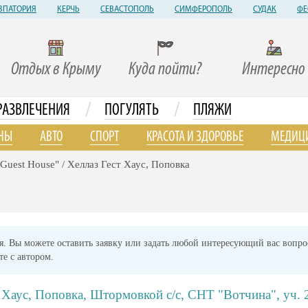
ВПАТОРИЯ
КЕРЧЬ
СЕВАСТОПОЛЬ
СИМФЕРОПОЛЬ
СУДАК
ФЕ
Отдых в Крыму
Куда пойти?
Интересно
/
/
РАЗВЛЕЧЕНИЯ
ПОГУЛЯТЬ
ПЛЯЖИ
НЫ
АВТО
СПОРТ
КРАСОТА И ЗДОРОВЬЕ
МЕДИЦ
Guest House" / Хеллаз Гест Хаус, Поповка
ия. Вы можете оставить заявку или задать любой интересующий вас вопро
е с автором.
ст Хаус, Поповка, Штормовкой с/с, СНТ "Вотчина", уч. 