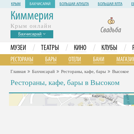
КРЫМ
БАХЧИСАРАЙ
БОЛЬШАЯ АЛУШТА
БОЛЬШАЯ ЯЛТА
Е
Киммерия
Крым онлайн
Свадьба
Бахчисарай
/
/
/
/
МУЗЕИ
ТЕАТРЫ
КИНО
КЛУБЫ
РЕСТОРАНЫ
БАРЫ
ОТЕЛИ
БАНИ
МАГАЗИ
Главная
Бахчисарай
Рестораны, кафе, бары
Высокое
Рестораны, кафе, бары в Высоком