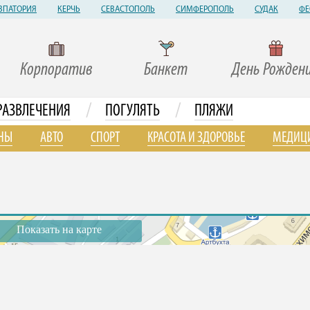
ВПАТОРИЯ
КЕРЧЬ
СЕВАСТОПОЛЬ
СИМФЕРОПОЛЬ
СУДАК
ФЕ
Корпоратив
Банкет
День Рожден
/
/
РАЗВЛЕЧЕНИЯ
ПОГУЛЯТЬ
ПЛЯЖИ
НЫ
АВТО
СПОРТ
КРАСОТА И ЗДОРОВЬЕ
МЕДИЦ
Показать на карте