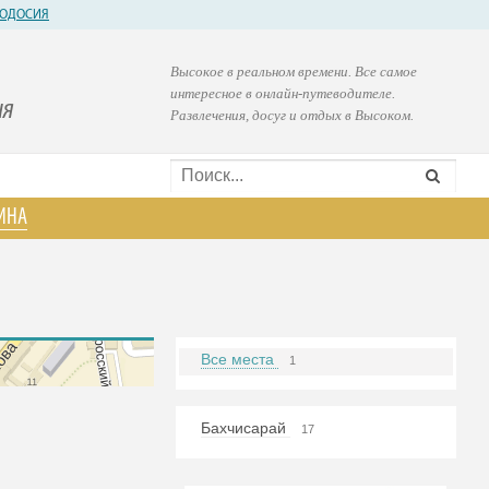
ОДОСИЯ
Высокое в реальном времени. Все самое
интересное в онлайн-путеводителе.
ия
Развлечения, досуг и отдых в Высоком.
ИНА
Все места
1
Бахчисарай
17