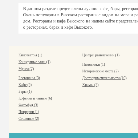
В данном разделе представлены лучшие кафе, бары, ресторан
Очень популярны в Высоком рестораны с видом на море и р
дом. Рестораны и кафе Высокого на нашем сайте представле
о ресторанах, барах и кафе Высокого.
Кинотеатры (1)
Центры развлечений (1)
Концертные залы (1)
Памятники (1)
Музеи (7)
Исторические места (2)
Рестораны (3)
Достопримечательности (10)
Кафе (5)
Храмы (2)
Бары (1)
Кофейни и чайные (6)
Фаст-фуд (3)
Пиццерии (1)
Столовые (2)