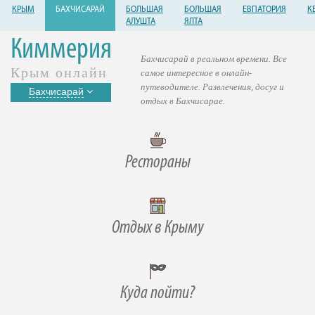
КРЫМ
БАХЧИСАРАЙ
БОЛЬШАЯ
БОЛЬШАЯ
ЕВПАТОРИЯ
К
АЛУШТА
ЯЛТА
Киммерия
Бахчисарай в реальном времени. Все
Крым онлайн
самое интересное в онлайн-
путеводителе. Развлечения, досуг и
Бахчисарай
отдых в Бахчисарае.
Рестораны
Отдых в Крыму
Куда пойти?