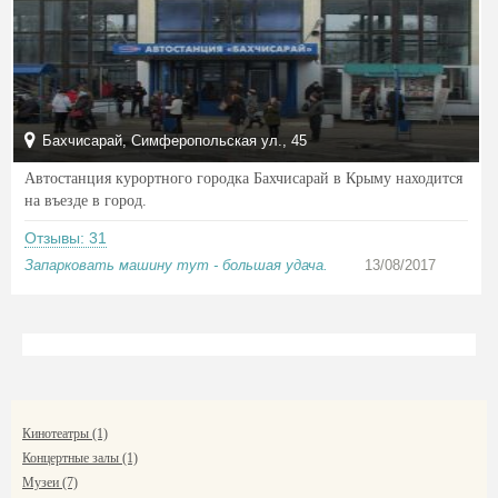
Бахчисарай, Симферопольская ул., 45
Автостанция курортного городка Бахчисарай в Крыму находится
на въезде в город.
Отзывы: 31
Запарковать машину тут - большая удача.
13/08/2017
Кинотеатры (1)
Концертные залы (1)
Музеи (7)