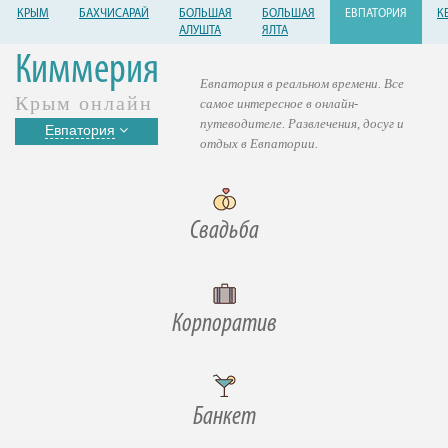
КРЫМ
БАХЧИСАРАЙ
БОЛЬШАЯ
БОЛЬШАЯ
ЕВПАТОРИЯ
К
АЛУШТА
ЯЛТА
Киммерия
Евпатория в реальном времени. Все
Крым онлайн
самое интересное в онлайн-
путеводителе. Развлечения, досуг и
Евпатория
отдых в Евпатории.
Свадьба
Корпоратив
Банкет