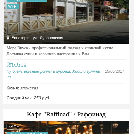
WI-FI
Евпатория, ул. Дувановская
Море Вкуса - профессиональный подход к японской кухне.
Доставка суши и хорошего настроения к Вам.
Отзывы: 1
Ну очень вкусные роллы и курочка. Ходили гулять
15/05/2017
на...
Кухня:
японская
Средний чек:
250 руб.
Кафе "Raffinad" / Раффинад
КАФЕ