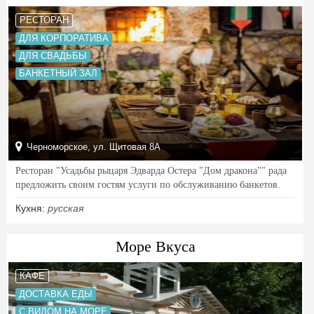
РЕСТОРАН
ДЛЯ КОРПОРАТИВА
ДЛЯ СВАДЬБЫ
БАНКЕТНЫЙ ЗАЛ
Черноморское, ул. Щитовая 8А
Ресторан "Усадьбы рыцаря Эдварда Остера "Дом дракона"" рада
предложить своим гостям услуги по обслуживанию банкетов.
Кухня:
русская
Море Вкуса
КАФЕ
ДОСТАВКА ЕДЫ
С ВИДОМ НА МОРЕ