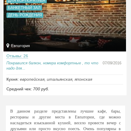
ДЛЯ КОРПОРАТИВА
БАНКЕТНЫЙ ЗАЛ
ДЕНЬ РОЖДЕНИЯ
Евпатория
Отзывы: 26
Понравился балкон, номера комфортные , то что
07/09/2016
надо для...
Кухня:
европейская
,
итальянская
,
японская
Средний чек:
700 руб.
В данном разделе представлены лучшие кафе, бары,
рестораны и другие места в Евпатории, где можно
насладиться изысканной кухней, весело провести вечер с
друзьями или просто вкусно поесть. Очень популярны в