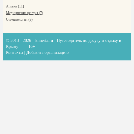
Аптеки (11)
Медицинские центры (7)
Стоматология (9)
© 2013 - 2026
kimeria.ru
- Путеводитель по досугу и отдыху в
Крыму
16+
Контакты
|
Добавить организацию