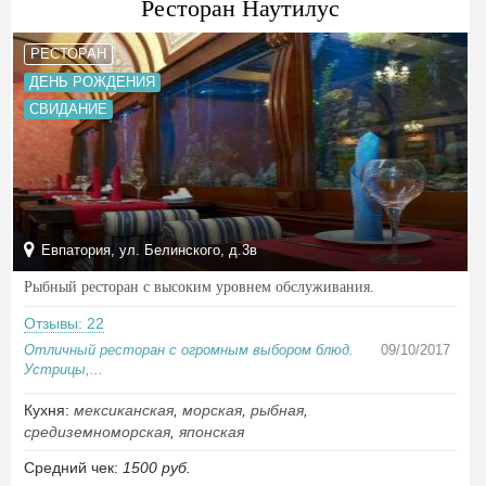
Ресторан Наутилус
РЕСТОРАН
ДЕНЬ РОЖДЕНИЯ
СВИДАНИЕ
Евпатория, ул. Белинского, д.3в
Рыбный ресторан с высоким уровнем обслуживания.
Отзывы: 22
Отличный ресторан с огромным выбором блюд.
09/10/2017
Устрицы,...
Кухня:
мексиканская
,
морская
,
рыбная
,
средиземноморская
,
японская
Средний чек:
1500 руб.