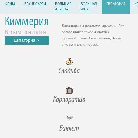
КРЫМ
БАХЧИСАРАЙ
БОЛЬШАЯ
БОЛЬШАЯ
ЕВПАТОРИЯ
К
АЛУШТА
ЯЛТА
Киммерия
Евпатория в реальном времени. Все
Крым онлайн
самое интересное в онлайн-
путеводителе. Развлечения, досуг и
Евпатория
отдых в Евпатории.
Свадьба
Корпоратив
Банкет