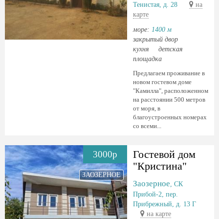
Тенистая, д. 28
на
карте
море:
1400 м
закрытый двор
кухня
детская
площадка
Предлагаем проживание в
новом гостевом доме
"Камилла", расположенном
на расстоянии 500 метров
от моря, в
благоустроенных номерах
со всеми...
Гостевой дом
3000р
"Кристина"
ЗАОЗЕРНОЕ
Заозерное
, СК
Прибой-2, пер.
Прибрежный, д. 13 Г
на карте