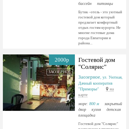
бассейн
питомцы
Бутик –отель - это уютный
гостевой дом который
предлагает комфортный
отдых гостям курорта. Не
многие гостевые дома
города Евпатории и
района...
Гостевой дом
2000р
"Солярис"
ЗАОЗЕРНОЕ
Заозерное
, ул. Уютная,
Дачный кооператив
"Приморье"
на
карте
море:
800 м
закрытый
двор
кухня
детская
площадка
Гостевой дом "Солярис"
расположен в пригороде