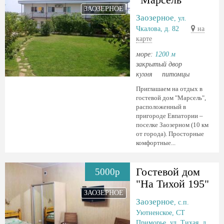
ЗАОЗЕРНОЕ
Заозерное
, ул.
Чкалова, д. 82
на
карте
море:
1200 м
закрытый двор
кухня
питомцы
Приглашаем на отдых в
гостевой дом "Марсель",
расположенный в
пригороде Евпатории –
поселке Заозерном (10 км
от города). Просторные
комфортные...
Гостевой дом
5000р
"На Тихой 195"
ЗАОЗЕРНОЕ
Заозерное
, с.п.
Уютненское, СТ
Приморье, ул. Тихая, д.