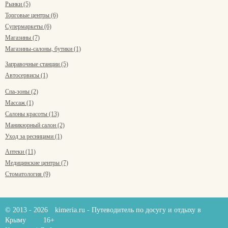
Рынки (5)
Торговые центры (6)
Супермаркеты (6)
Магазины (7)
Магазины-салоны, бутики (1)
Заправочные станции (5)
Автосервисы (1)
Спа-зоны (2)
Массаж (1)
Салоны красоты (13)
Маникюрный салон (2)
Уход за ресницами (1)
Аптеки (11)
Медицинские центры (7)
Стоматология (9)
© 2013 - 2026
kimeria.ru
- Путеводитель по досугу и отдыху в
Крыму
16+