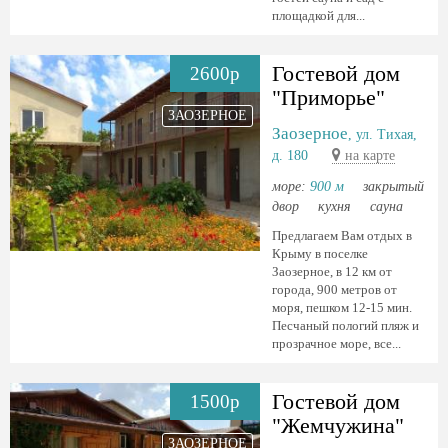
площадкой для...
Гостевой дом
2600р
"Приморье"
ЗАОЗЕРНОЕ
Заозерное
, ул. Тихая,
д. 180
на карте
море:
900 м
закрытый
двор
кухня
сауна
Предлагаем Вам отдых в
Крыму в поселке
Заозерное, в 12 км от
города, 900 метров от
моря, пешком 12-15 мин.
Песчаный пологий пляж и
прозрачное море, все...
Гостевой дом
1500р
"Жемчужина"
ЗАОЗЕРНОЕ