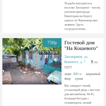
Усадьба находится в
поселке Заозерное - тихом,
уютном пригороде
Евпатории на берегу
одного из Черноморских
заливов. Здесь
сосредоточены...
Гостевой дом
750р
"На Кошевого"
ЗАОЗЕРНОЕ
Заозерное
, ул.
Кошевого, д. 7
на
карте
море:
800 м
закрытый
двор
кухня
Вас ожидает тихий,
ухоженный двор с местом
для автомобиля, Wi-Fi,
большая беседка с
телевизором, легкий