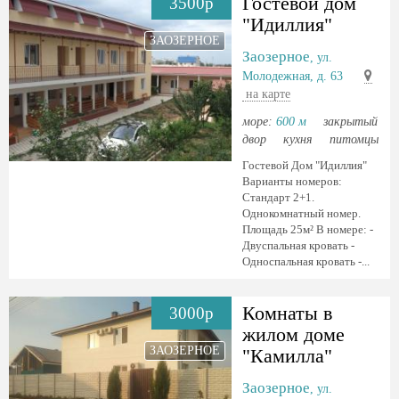
Гостевой дом
3500р
"Идиллия"
ЗАОЗЕРНОЕ
Заозерное
, ул.
Молодежная, д. 63
на карте
море:
600 м
закрытый
двор
кухня
питомцы
Гостевой Дом "Идиллия"
Варианты номеров: ️
Стандарт 2+1.
Однокомнатный номер.
Площадь 25м² В номере: -
Двуспальная кровать -
Односпальная кровать -...
Комнаты в
3000р
жилом доме
ЗАОЗЕРНОЕ
"Камилла"
Заозерное
, ул.