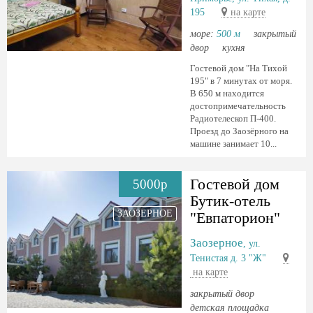
195
на карте
море:
500 м
закрытый
двор
кухня
Гостевой дом "На Тихой
195" в 7 минутах от моря.
В 650 м находится
достопримечательность
Радиотелескоп П-400.
Проезд до Заозёрного на
машине занимает 10...
Гостевой дом
5000р
Бутик-отель
ЗАОЗЕРНОЕ
"Евпаторион"
Заозерное
, ул.
Тенистая д. 3 "Ж"
на карте
закрытый двор
детская площадка