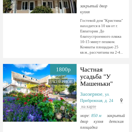
закрытый двор
кухня
Гостевой дом "Кристина"
находится в 10 км от г.
Евпатория. До
благоустроенного пляжа
10-15 минут пешком.
Комнаты площадью 25
кв.м., рассчитаны на 2-4...
Частная
1800р
усадьба "У
ЗАОЗЕРНОЕ
Машеньки"
Заозерное
, ул.
Прибрежная, д. 24
на карте
море:
850 м
закрытый
двор
кухня
детская
площадка