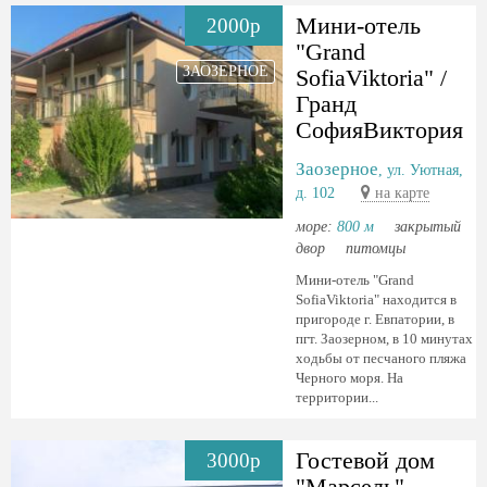
Мини-отель
2000р
"Grand
ЗАОЗЕРНОЕ
SofiaViktoria" /
Гранд
СофияВиктория
Заозерное
, ул. Уютная,
д. 102
на карте
море:
800 м
закрытый
двор
питомцы
Мини-отель "Grand
SofiaViktoria" находится в
пригороде г. Евпатории, в
пгт. Заозерном, в 10 минутах
ходьбы от песчаного пляжа
Черного моря. На
территории...
Гостевой дом
3000р
"Марсель"