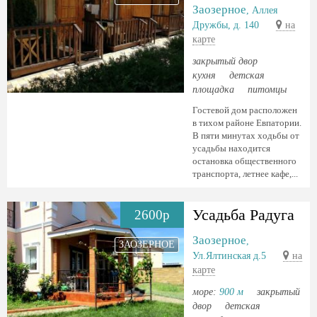
Заозерное
, Аллея
Дружбы, д. 140
на
карте
закрытый двор
кухня
детская
площадка
питомцы
Гостевой дом расположен
в тихом районе Евпатории.
В пяти минутах ходьбы от
усадьбы находится
остановка общественного
транспорта, летнее кафе,...
Усадьба Радуга
2600р
Заозерное
,
ЗАОЗЕРНОЕ
Ул.Ялтинская д.5
на
карте
море:
900 м
закрытый
двор
детская