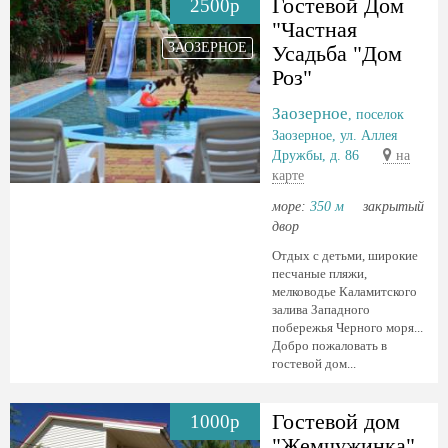
Гостевой Дом
2500р
"Частная
ЗАОЗЕРНОЕ
Усадьба "Дом
Роз"
Заозерное
, поселок
Заозерное, ул. Аллея
Дружбы, д. 86
на
карте
море:
350 м
закрытый
двор
Отдых с детьми, широкие
песчаные пляжи,
мелководье Каламитского
залива Западного
побережья Черного моря...
Добро пожаловать в
гостевой дом...
Гостевой дом
1000р
"Жемчужинка"