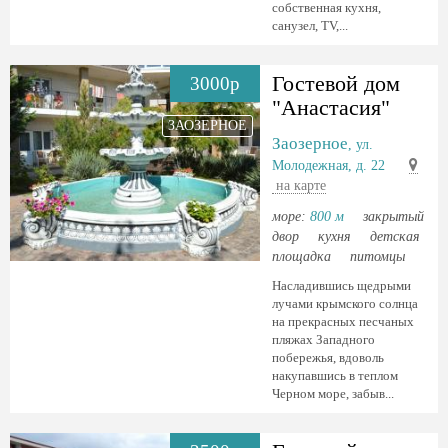
собственная кухня,
санузел, TV,...
Гостевой дом
3000р
"Анастасия"
ЗАОЗЕРНОЕ
Заозерное
, ул.
Молодежная, д. 22
на карте
море:
800 м
закрытый
двор
кухня
детская
площадка
питомцы
Насладившись щедрыми
лучами крымского солнца
на прекрасных песчаных
пляжах Западного
побережья, вдоволь
накупавшись в теплом
Черном море, забыв...