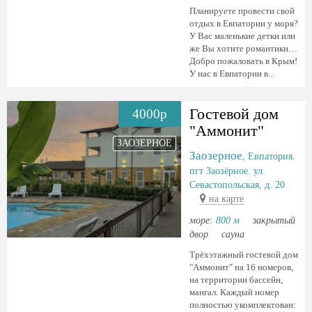
Планируете провести свой
отдых в Евпатории у моря?
У Вас маленькие детки или
же Вы хотите романтики…
Добро пожаловать в Крым!
У нас в Евпатории в...
Гостевой дом
4000р
"Аммонит"
ЗАОЗЕРНОЕ
Заозерное
, Евпатория.
пгт Заозёрное. ул.
Севастопольская, д. 20
на карте
море:
800 м
закрытый
двор
сауна
Трёхэтажный гостевой дом
"Аммонит" на 16 номеров,
на территории бассейн,
мангал. Каждый номер
полностью укомплектован: