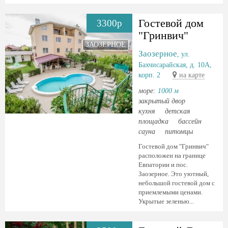
Гостевой дом
3300р
"Гринвич"
ЗАОЗЕРНОЕ
Заозерное
, ул.
Бахчисарайская, д. 10А,
корп. 2
на карте
море:
1000 м
закрытый двор
кухня
детская
площадка
бассейн
сауна
питомцы
Гостевой дом "Гринвич"
расположен на границе
Евпатории и пос.
Заозерное. Это уютный,
небольшой гостевой дом с
приемлемыми ценами.
Укрытые зеленью...