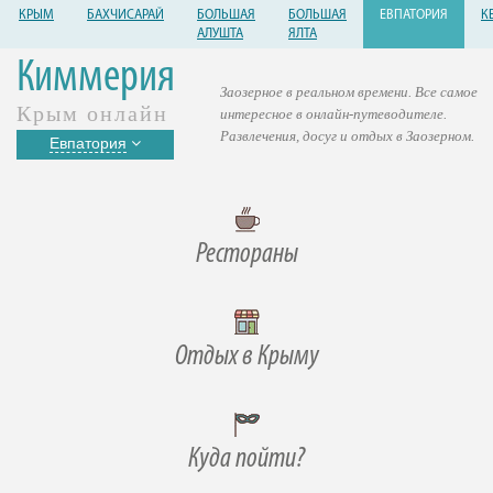
КРЫМ
БАХЧИСАРАЙ
БОЛЬШАЯ
БОЛЬШАЯ
ЕВПАТОРИЯ
К
АЛУШТА
ЯЛТА
Киммерия
Заозерное в реальном времени. Все самое
Крым онлайн
интересное в онлайн-путеводителе.
Развлечения, досуг и отдых в Заозерном.
Евпатория
Рестораны
Отдых в Крыму
Куда пойти?