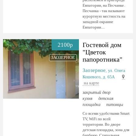
Евпатории, на Песчанке.
Песчанка - так называют
курортную местность на
западной окраине
Евпатории....
Гостевой дом
2100р
"Цветок
ЗАОЗЕРНОЕ
папоротника"
Заозерное
, ул. Олега
Кошевого, д. 65А
на карте
закрытый двор
кухня
детская
площадка
питомцы
Со всеми удобствами Smart
TV, WiFi по всей
территории. Во дворе
детская площадка, зона для
барбекю. Стиральная