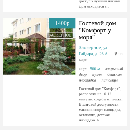
доступ к лучшим пляжам.
Дом находится в...
Гостевой дом
1400р
"Комфорт у
ЗАОЗЕРНОЕ
моря"
Заозерное
, ул.
Гайдара, д. 26 А
на
карте
море:
900 м
закрытый
двор
кухня
детская
площадка
питомцы
Гостевой дом "Комфорт",
расположен в 10-12
минутах ходьбы от пляжа.
В шаговой доступности
магазин, спорт-площадка,
остановка, детская
площадка. К...