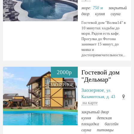
море:
750 м
закрытый
двор
кухня
сауна
Гостевой дом "Волна14" в
10 минутах ходьбы до
моря. Рядом есть кафе.
Прогулка до Фотона
занимает 15 минут, до
маяка и
достопримечательности...
Гостевой дом
2000р
"Дельмар"
ЗАОЗЕРНОЕ
Заозерное
, ул.
Каламитская, д. 43
на карте
закрытый двор
кухня
детская
площадка
бассейн
сауна
питомцы