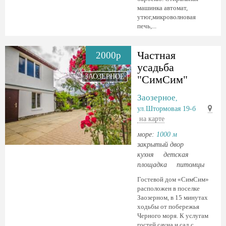
машинка автомат,
утюг,микроволновая
печь,...
Частная
2000р
усадьба
ЗАОЗЕРНОЕ
"СимСим"
Заозерное
,
ул.Штормовая 19-б
на карте
море:
1000 м
закрытый двор
кухня
детская
площадка
питомцы
Гостевой дом «СимСим»
расположен в поселке
Заозерном, в 15 минутах
ходьбы от побережья
Черного моря. К услугам
гостей сауна и сад с