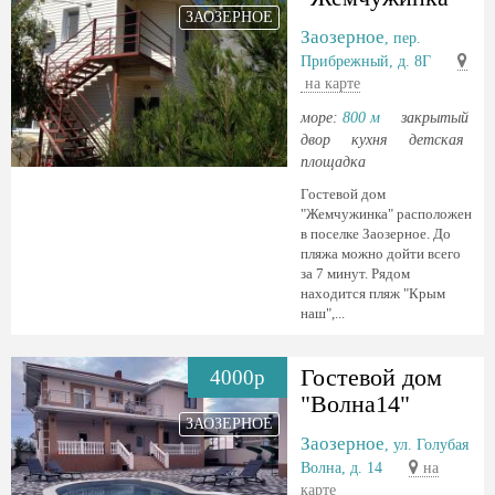
ЗАОЗЕРНОЕ
Заозерное
, пер.
Прибрежный, д. 8Г
на карте
море:
800 м
закрытый
двор
кухня
детская
площадка
Гостевой дом
"Жемчужинка" расположен
в поселке Заозерное. До
пляжа можно дойти всего
за 7 минут. Рядом
находится пляж "Крым
наш",...
Гостевой дом
4000р
"Волна14"
ЗАОЗЕРНОЕ
Заозерное
, ул. Голубая
Волна, д. 14
на
карте