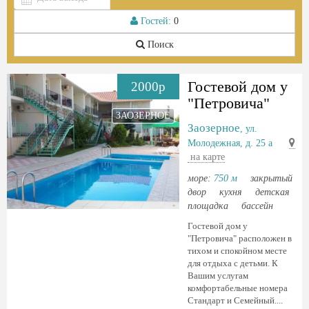
Гостей:
0
Поиск
Гостевой дом у
2000р
"Петровича"
ЗАОЗЕРНОЕ
Заозерное
, ул.
Молодежная, д. 25 а
на карте
море:
750 м
закрытый
двор
кухня
детская
площадка
бассейн
Гостевой дом у
"Петровича" расположен в
тихом и спокойном месте
для отдыха с детьми. К
Вашим услугам
комфортабельные номера
Стандарт и Семейный....