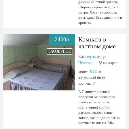
домике «Летний домик».
Широкая кровать 1,8 х 2
метра. Хоть так ложись,
хоть эдак! Есть диванчик и
кровать...
Комната в
2400р
частном доме
ЗАОЗЕРНОЕ
Заозерное
, ул.
Чкалова
на карте
море:
1000 м
закрытый двор
гостей:
3
В 7 минутах пешей
прогулки от песчаного
пляжа в Заозерном
(Евпатория) удобно
расположилось наше
жилье, где предоставлены
уютные комнаты. Мы...