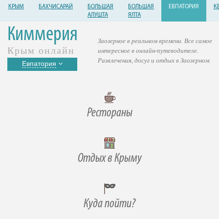
КРЫМ
БАХЧИСАРАЙ
БОЛЬШАЯ
БОЛЬШАЯ
ЕВПАТОРИЯ
К
АЛУШТА
ЯЛТА
Киммерия
Заозерное в реальном времени. Все самое
Крым онлайн
интересное в онлайн-путеводителе.
Развлечения, досуг и отдых в Заозерном.
Евпатория
Рестораны
Отдых в Крыму
Куда пойти?