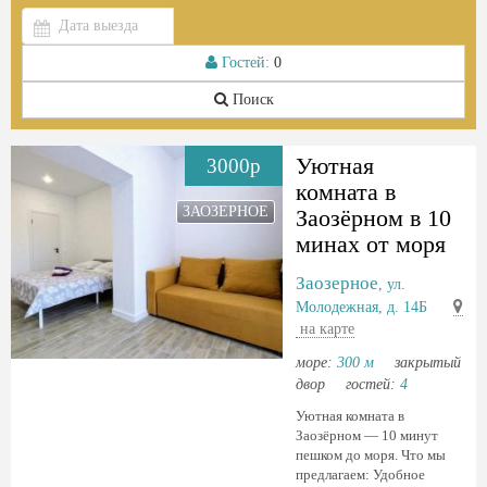
Гостей:
0
Поиск
Уютная
3000р
комната в
ЗАОЗЕРНОЕ
Зaозёрном в 10
минах от мoря
Заозерное
, ул.
Молодежная, д. 14Б
на карте
море:
300 м
закрытый
двор
гостей:
4
Уютная комната в
Зaозёрном — 10 минут
пешком до мoря. Чтo мы
пpeдлагaем: Удoбнoе