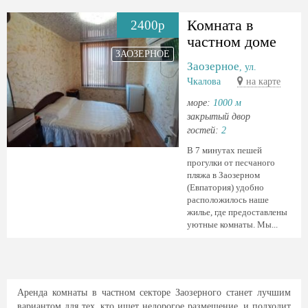
Комната в
2400р
частном доме
ЗАОЗЕРНОЕ
Заозерное
, ул.
Чкалова
на карте
море:
1000 м
закрытый двор
гостей:
2
В 7 минутах пешей
прогулки от песчаного
пляжа в Заозерном
(Евпатория) удобно
расположилось наше
жилье, где предоставлены
уютные комнаты. Мы...
Аренда комнаты в частном секторе Заозерного станет лучшим
вариантом для тех, кто ищет недорогое размещение, и подходит