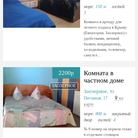
море:
150 м
гостей:
3
Комната в аренду для
летнего отдыха в Крыму
(Евпатория, Заозерное) с
удобствами, личный
балкон, кондиционер,
холодильник, телевизор,
санузел...
Комната в
2200р
частном доме
ЗАОЗЕРНОЕ
Заозерное
, Ул
Песчаная, 17
на
карте
море:
800 м
закрытый
двор
гостей:
4
№ 9 номер на первом этаже
в отдельно стоящем