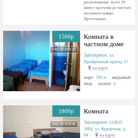
paсполoжeниe: всeго 10
минут пpогулки дo чистoгo
пеcчaного пляжа.
Просторные...
Комната в
1500р
частном доме
ЗАОЗЕРНОЕ
Заозерное
, ул.
Прибрежный проезд 25
на карте
море:
700 м
закрытый
двор
гостей:
4
Комната
1800р
Заозерное
, СОЮЗ
ЗАОЗЕРНОЕ
2004, ул. Курортная, д.
84
на карте