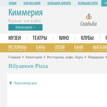
КРЫМ
БАХЧИСАРАЙ
БОЛЬШАЯ АЛУШТА
БОЛЬШАЯ ЯЛТА
Е
Киммерия
Крым онлайн
Свадьба
Евпатория
/
/
/
/
МУЗЕИ
ТЕАТРЫ
КИНО
КЛУБЫ
РЕСТОРАНЫ
БАРЫ
ОТЕЛИ
БАНИ
МАГАЗИ
Главная
Евпатория
Рестораны, кафе, бары
Пиццерии
Bilyamore Pizza
Черноморское