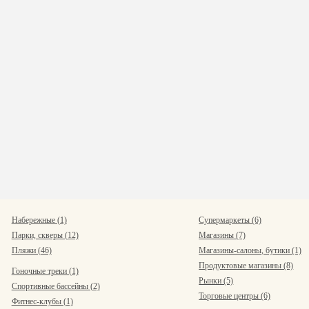
Набережные (1)
Супермаркеты (6)
Парки, скверы (12)
Магазины (7)
Пляжи (46)
Магазины-салоны, бутики (1)
Продуктовые магазины (8)
Гоночные треки (1)
Рынки (5)
Спортивные бассейны (2)
Торговые центры (6)
Фитнес-клубы (1)