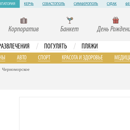
ВПАТОРИЯ
КЕРЧЬ
СЕВАСТОПОЛЬ
СИМФЕРОПОЛЬ
СУДАК
ФЕ
Корпоратив
Банкет
День Рожден
/
/
РАЗВЛЕЧЕНИЯ
ПОГУЛЯТЬ
ПЛЯЖИ
НЫ
АВТО
СПОРТ
КРАСОТА И ЗДОРОВЬЕ
МЕДИЦ
Черноморское