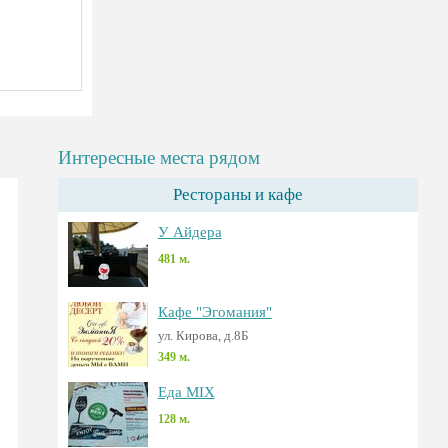
Интересные места рядом
Рестораны и кафе
У Айдера
481 м.
Кафе "Эгомания"
ул. Кирова, д.8Б
349 м.
Еда MIX
128 м.