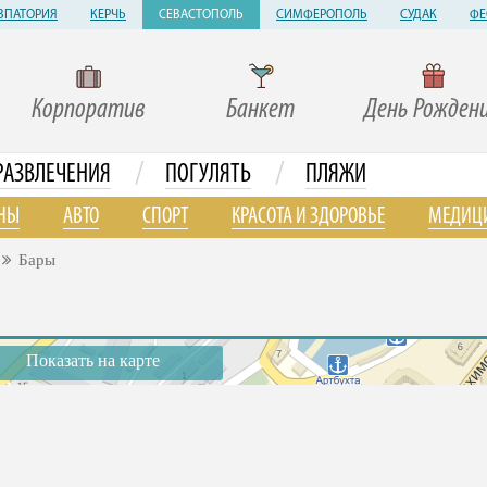
ВПАТОРИЯ
КЕРЧЬ
СЕВАСТОПОЛЬ
СИМФЕРОПОЛЬ
СУДАК
ФЕ
Корпоратив
Банкет
День Рожден
/
/
РАЗВЛЕЧЕНИЯ
ПОГУЛЯТЬ
ПЛЯЖИ
НЫ
АВТО
СПОРТ
КРАСОТА И ЗДОРОВЬЕ
МЕДИЦ
Бары
Показать на карте