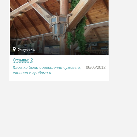
Учкуевка
Отзывы: 2
Кабачки были совершенно чумовые,
06/05/2012
свинина с грибами и...