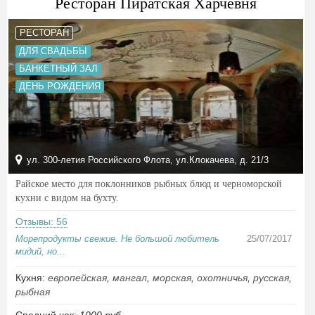
Ресторан Пиратская Харчевня
РЕСТОРАН
ДЛЯ СВАДЬБЫ
БАНКЕТНЫЙ ЗАЛ
ДЕНЬ РОЖДЕНИЯ
ул. 300-летия Российского Флота, ул.Клокачева, д. 21/3
Райское место для поклонников рыбных блюд и черноморской
кухни с видом на бухту.
Отзывы: 56
Морепродукты свежие. Не большой любитель
25/07/2017
мидий, но...
Кухня:
европейская
,
мангал
,
морская
,
охотничья
,
русская
,
рыбная