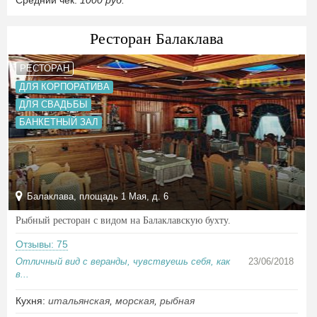
Средний чек:
1000 руб.
Ресторан Балаклава
РЕСТОРАН
ДЛЯ КОРПОРАТИВА
ДЛЯ СВАДЬБЫ
БАНКЕТНЫЙ ЗАЛ
Балаклава, площадь 1 Мая, д. 6
Рыбный ресторан с видом на Балаклавскую бухту.
Отзывы: 75
Отличный вид с веранды, чувствуешь себя, как
23/06/2018
в...
Кухня:
итальянская
,
морская
,
рыбная