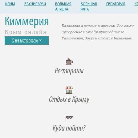
КРЫМ
БАХЧИСАРАЙ
БОЛЬШАЯ
БОЛЬШАЯ
ЕВПАТОРИЯ
К
АЛУШТА
ЯЛТА
Киммерия
Балаклава в реальном времени. Все самое
Крым онлайн
интересное в онлайн-путеводителе.
Развлечения, досуг и отдых в Балаклаве.
Севастополь
Рестораны
Отдых в Крыму
Куда пойти?