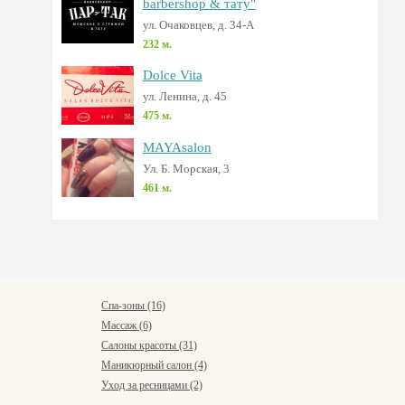
barbershop & тату"
ул. Очаковцев, д. 34-А
232 м.
Dolce Vita
ул. Ленина, д. 45
475 м.
MAYAsalon
Ул. Б. Морская, 3
461 м.
Спа-зоны (16)
Массаж (6)
Салоны красоты (31)
Маникюрный салон (4)
Уход за ресницами (2)