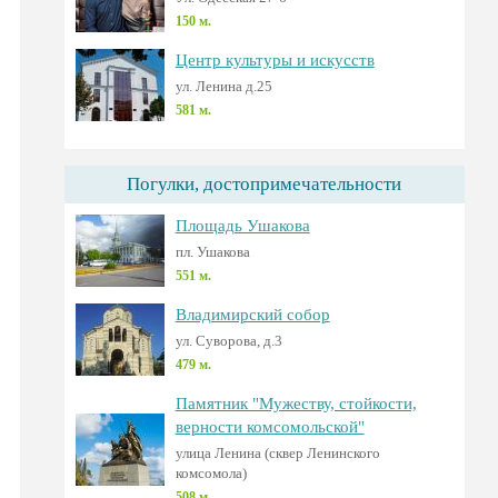
150 м.
Центр культуры и искусств
ул. Ленина д.25
581 м.
Погулки, достопримечательности
Площадь Ушакова
пл. Ушакова
551 м.
Владимирский собор
ул. Суворова, д.3
479 м.
Памятник "Мужеству, стойкости,
верности комсомольской"
улица Ленина (сквер Ленинского
комсомола)
508 м.