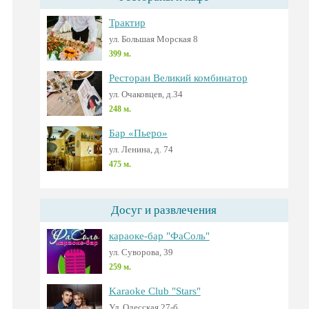
Трактир
ул. Большая Морская 8
399 м.
Ресторан Великий комбинатор
ул. Очаковцев, д.34
248 м.
Бар «Пьеро»
ул. Ленина, д. 74
475 м.
Досуг и развлечения
караоке-бар "ФаСоль"
ул. Суворова, 39
259 м.
Karaoke Club "Stars"
Ул. Одесская 27-б