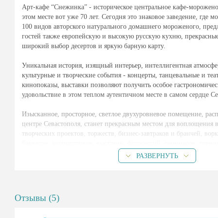
Арт-кафе “Снежинка” - историческое центральное кафе-мороженое
этом месте вот уже 70 лет. Сегодня это знаковое заведение, где 
100 видов авторского натурального домашнего мороженого, пред
гостей также европейскую и высокую русскую кухню, прекрасные 
широкий выбор десертов и яркую барную карту.
Уникальная история, изящный интерьер, интеллигентная атмосфе
культурные и творческие события - концерты, танцевальные и теа
кинопоказы, выставки позволяют получить особое гастрономичес
удовольствие в этом теплом аутентичном месте в самом сердце Се
Изысканное, просторное, светлое двухуровневое помещение, рас
центре Севастополя, станет прекрасным местом для воплощения 
творческих проектов, торжеств, бизнес-завтраков и бранчей, во
банкетов, корпоративов, выставок, фотосессий, семинаров, трени
мастер-классов и др.
РАЗВЕРНУТЬ
- Общая площадь помещения – 210 кв.м
- Вместимость – до 60 человек
- Два уровня, балкон
Отзывы (5)
- Большая оборудованная кухня
- Дополнительное оборудование: колонки, микрофоны, экран, пр