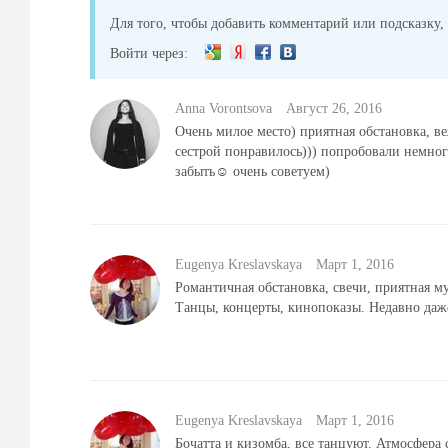
фотосвет, винилокрут, электропианино.
Для того, чтобы добавить комментарий или подсказку, 
- Кондиционеры
- Столы, стулья, посуда
Войти через:
ДОПОЛНИТЕЛЬНЫЕ УСЛУГИ
- Кейтеринг: банкетное и фуршетное меню
Anna Vorontsova
Август 26, 2016
- Сценарно-режиссерские и постановочные работы
Очень милое место) приятная обстановка, в
- Развлекательная программа
сестрой понравилось))) попробовали немног
- Танцевальные мастер-классы от профессиональных хореографов
забыть☺️ очень советуем)
- Услуги декоратора
- Фото- и видео-съемка
- Флористическое и декоративное оформление
Eugenya Kreslavskaya
Mарт 1, 2016
УСЛОВИЯ
Проведение торжеств с собственной программой (корпоративы, с
Романтичная обстановка, свечи, приятная му
вечеринки и т.п.)
Танцы, концерты, кинопоказы. Недавно даж
Проведение бизнес- и официальных событий (бизнес-завтраков и
семинаров, тренингов, лекций и т.п.)
Аренда зала – от 4 000 руб/ час.
При сумме заказа по меню от 40 000 руб. аренда включена
Eugenya Kreslavskaya
Mарт 1, 2016
Проведение творческих вечеров и концертов, фотосессий, выстав
Бочатта и кизомба, все танцуют. Атмосфера 
Обсуждается индивидуально