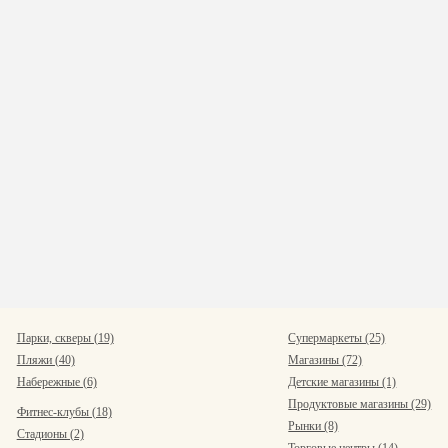
Парки, скверы (19)
Супермаркеты (25)
Пляжи (40)
Магазины (72)
Набережные (6)
Детские магазины (1)
Продуктовые магазины (29)
Фитнес-клубы (18)
Рынки (8)
Стадионы (2)