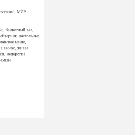
stercard, МИР
бы
,
банкетный зал
,
кейтеринг
,
настольные
рианское меню
,
на вынос
,
живая
ки
,
недорогие
раммы