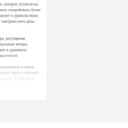
, которое остается на
можно попробовать более
лагает к удовольствию
завтраки весь день,
ра, регулярные
тральные вечера,
кое и душевное
вастополя.
положенное в самом
ваших идей и событий -
ркшопов, фуршетов и
нгов, танцевальных
оектор, импульсивный