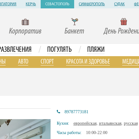
ВПАТОРИЯ
КЕРЧЬ
СЕВАСТОПОЛЬ
СИМФЕРОПОЛЬ
СУДАК
ФЕ
Корпоратив
Банкет
День Рожден
/
/
РАЗВЛЕЧЕНИЯ
ПОГУЛЯТЬ
ПЛЯЖИ
НЫ
АВТО
СПОРТ
КРАСОТА И ЗДОРОВЬЕ
МЕДИЦ
89787773181
Кухня:
европейская
,
итальянская
,
русская
Часы работы:
10:00-22:00