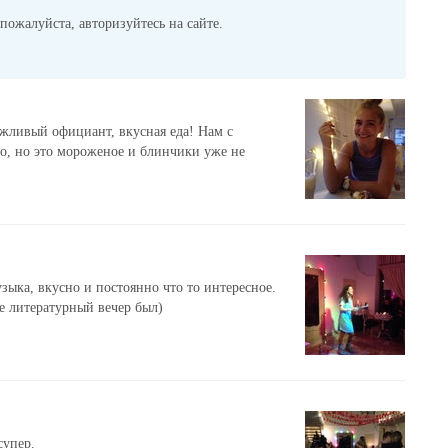
пожалуйста, авторизуйтесь на сайте.
ежливый официант, вкусная еда! Нам с
о, но это мороженое и блинчики уже не
вадьбы, дни рождения,
зыка, вкусно и постоянно что то интересное.
е литературный вечер был)
 бранчей, воркшопов,
ок
супер.