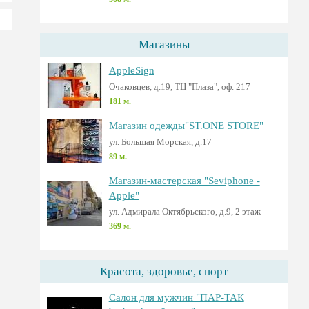
Магазины
AppleSign
Очаковцев, д.19, ТЦ "Плаза", оф. 217
181 м.
Магазин одежды"ST.ONE STORE"
ул. Большая Морская, д.17
89 м.
Магазин-мастерская "Seviphone -
Apple"
ул. Адмирала Октябрьского, д.9, 2 этаж
369 м.
Красота, здоровье, спорт
Салон для мужчин "ПАР-ТАК