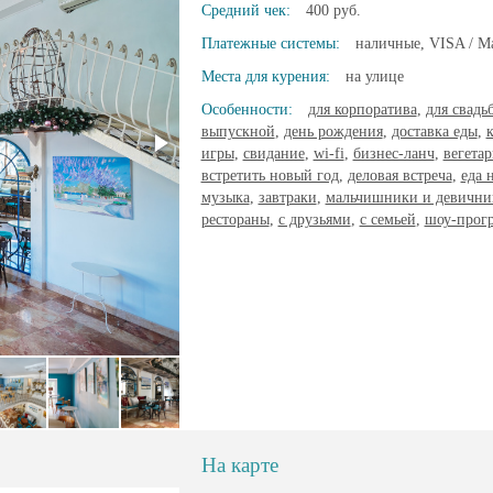
Средний чек:
400 руб.
Платежные системы:
наличные, VISA / Ma
Места для курения:
на улице
Особенности:
для корпоратива
,
для свадь
выпускной
,
день рождения
,
доставка еды
,
игры
,
свидание
,
wi-fi
,
бизнес-ланч
,
вегета
встретить новый год
,
деловая встреча
,
еда 
музыка
,
завтраки
,
мальчишники и девични
рестораны
,
с друзьями
,
с семьей
,
шоу-прог
На карте