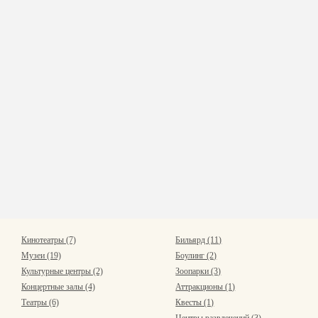
Кинотеатры (7)
Бильярд (11)
Музеи (19)
Боулинг (2)
Культурные центры (2)
Зоопарки (3)
Концертные залы (4)
Аттракционы (1)
Театры (6)
Квесты (1)