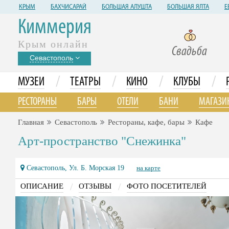
КРЫМ
БАХЧИСАРАЙ
БОЛЬШАЯ АЛУШТА
БОЛЬШАЯ ЯЛТА
Е
Киммерия
Крым онлайн
Свадьба
Севастополь
/
/
/
/
МУЗЕИ
ТЕАТРЫ
КИНО
КЛУБЫ
РЕСТОРАНЫ
БАРЫ
ОТЕЛИ
БАНИ
МАГАЗИ
Главная
Севастополь
Рестораны, кафе, бары
Кафе
Арт-пространство "Снежинка"
Севастополь, Ул. Б. Морская 19
на карте
/
/
ОПИСАНИЕ
ОТЗЫВЫ
ФОТО ПОСЕТИТЕЛЕЙ