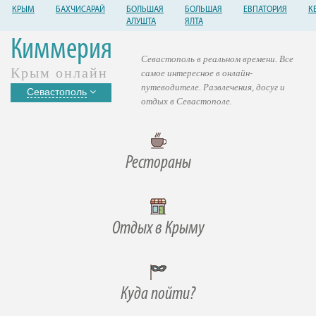
КРЫМ
БАХЧИСАРАЙ
БОЛЬШАЯ
БОЛЬШАЯ
ЕВПАТОРИЯ
К
АЛУШТА
ЯЛТА
Киммерия
Севастополь в реальном времени. Все
Крым онлайн
самое интересное в онлайн-
путеводителе. Развлечения, досуг и
Севастополь
отдых в Севастополе.
Рестораны
Отдых в Крыму
Куда пойти?