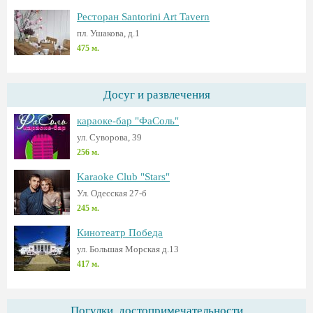
Ресторан Santorini Art Tavern
пл. Ушакова, д.1
475 м.
Досуг и развлечения
караоке-бар "ФаСоль"
ул. Суворова, 39
256 м.
Karaoke Club "Stars"
Ул. Одесская 27-б
245 м.
Кинотеатр Победа
ул. Большая Морская д.13
417 м.
Погулки, достопримечательности