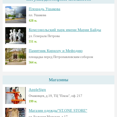
Площадь Ушакова
пл. Ушакова
428 м.
Комсомольский парк имени Марии Байды
ул. Генерала Петрова
551 м.
Памятник Кириллу и Мефодию
площадка перед Петропавловским собором
564 м.
Магазины
AppleSign
Очаковцев, д.19, ТЦ "Плаза", оф. 217
199 м.
Магазин одежды"ST.ONE STORE"
ул. Большая Морская, д.17