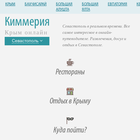
КРЫМ
БАХЧИСАРАЙ
БОЛЬШАЯ
БОЛЬШАЯ
ЕВПАТОРИЯ
К
АЛУШТА
ЯЛТА
Киммерия
Севастополь в реальном времени. Все
Крым онлайн
самое интересное в онлайн-
путеводителе. Развлечения, досуг и
Севастополь
отдых в Севастополе.
Рестораны
Отдых в Крыму
Куда пойти?