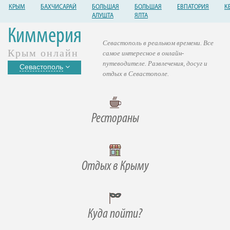
КРЫМ
БАХЧИСАРАЙ
БОЛЬШАЯ
БОЛЬШАЯ
ЕВПАТОРИЯ
К
АЛУШТА
ЯЛТА
Киммерия
Севастополь в реальном времени. Все
Крым онлайн
самое интересное в онлайн-
путеводителе. Развлечения, досуг и
Севастополь
отдых в Севастополе.
Рестораны
Отдых в Крыму
Куда пойти?