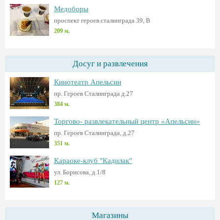
Медоборы
проспект героев сталинграда 39, B
209 м.
Досуг и развлечения
Кинотеатр Апельсин
пр. Героев Сталинграда д.27
384 м.
Торгово- развлекательный центр «Апельсин»
пр. Героев Сталинграда, д.27
351 м.
Караоке-клуб "Кадилак"
ул. Борисова, д.1/8
127 м.
Магазины