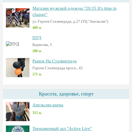
Магазин мужской одежды "20:35 It's time to
change"
ул. Героев Сталинграда, д.27 (ТЦ "Апельсин")
409 м.
ПУД
Борисова, 5
280 м.
Рынок На Сталинграда
Героев Сталінграда просп., 42
271 м.
Красота, здоровье, спорт
Апельсин-арена
315 м.
Тренажерный зал "Active Live"