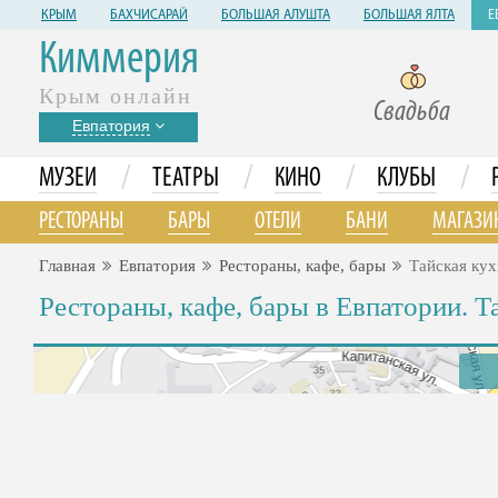
КРЫМ
БАХЧИСАРАЙ
БОЛЬШАЯ АЛУШТА
БОЛЬШАЯ ЯЛТА
Е
Киммерия
Крым онлайн
Свадьба
Евпатория
/
/
/
/
МУЗЕИ
ТЕАТРЫ
КИНО
КЛУБЫ
РЕСТОРАНЫ
БАРЫ
ОТЕЛИ
БАНИ
МАГАЗИ
Главная
Евпатория
Рестораны, кафе, бары
Тайская кух
Рестораны, кафе, бары в Евпатории. Т