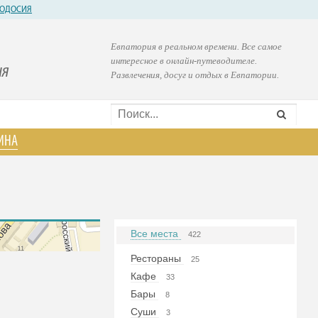
ОДОСИЯ
Евпатория в реальном времени. Все самое
интересное в онлайн-путеводителе.
ия
Развлечения, досуг и отдых в Евпатории.
ИНА
Все места
422
Рестораны
25
Кафе
33
Бары
8
Суши
3