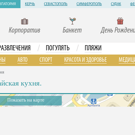
ВПАТОРИЯ
КЕРЧЬ
СЕВАСТОПОЛЬ
СИМФЕРОПОЛЬ
СУДАК
ФЕ
Корпоратив
Банкет
День Рожден
/
/
РАЗВЛЕЧЕНИЯ
ПОГУЛЯТЬ
ПЛЯЖИ
НЫ
АВТО
СПОРТ
КРАСОТА И ЗДОРОВЬЕ
МЕДИЦ
ня
айская кухня.
Показать на карте