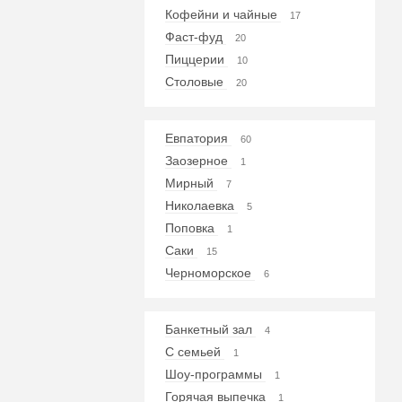
Кофейни и чайные
17
Фаст-фуд
20
Пиццерии
10
Столовые
20
Евпатория
60
Заозерное
1
Мирный
7
Николаевка
5
Поповка
1
Саки
15
Черноморское
6
Банкетный зал
4
С семьей
1
Шоу-программы
1
Горячая выпечка
1