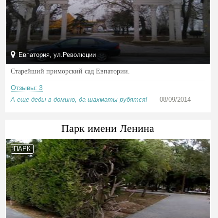
Евпатория, ул.Революции
Старейший приморский сад Евпатории.
Отзывы: 3
А еще деды в домино, да шахматы рубятся!
08/09/2014
Парк имени Ленина
ПАРК