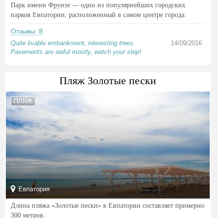
Парк имени Фрунзе — один из популярнейших городских
парков Евпатории, расположенный в самом центре города.
Отзывы: 8
Quite livable embankment, interesting trees.
14/09/2016
Pavements are awful mostly, watch your step!
Пляж Золотые пески
ПЛЯЖ
Евпатория
Длина пляжа «Золотые пески» в Евпатории составляет примерно
300 метров.