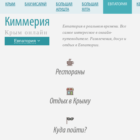
КРЫМ
БАХЧИСАРАЙ
БОЛЬШАЯ
БОЛЬШАЯ
ЕВПАТОРИЯ
К
АЛУШТА
ЯЛТА
Киммерия
Евпатория в реальном времени. Все
Крым онлайн
самое интересное в онлайн-
путеводителе. Развлечения, досуг и
Евпатория
отдых в Евпатории.
Рестораны
Отдых в Крыму
Куда пойти?