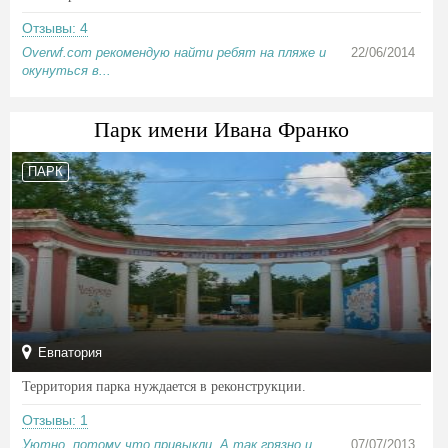
Отзывы: 4
Overwf.com рекомендую найти ребят на пляже и
22/06/2014
окунуться в...
Парк имени Ивана Франко
ПАРК
Евпатория
Территория парка нуждается в реконструкции.
Отзывы: 1
Уютно, потому что привыкли. А так грязно и
07/07/2013