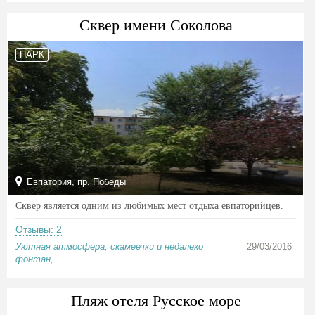
Сквер имени Соколова
ПАРК
Евпатория, пр. Победы
Сквер является одним из любимых мест отдыха евпаторийцев.
Отзывы: 2
Уютная атмосфера, скамеечки и недалеко
29/03/2016
фонтан,...
Пляж отеля Русское море