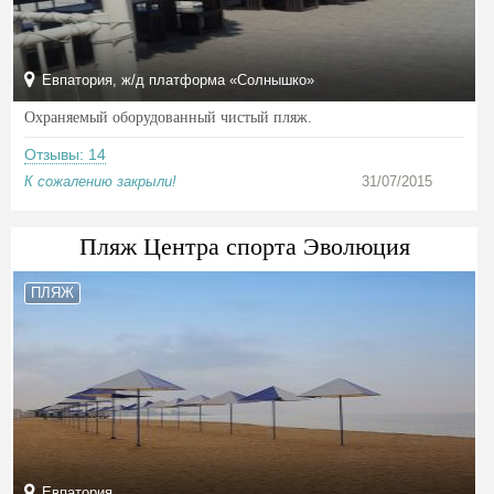
Евпатория, ж/д платформа «Солнышко»
Охраняемый оборудованный чистый пляж.
Отзывы: 14
К сожалению закрыли!
31/07/2015
Пляж Центра спорта Эволюция
ПЛЯЖ
Евпатория