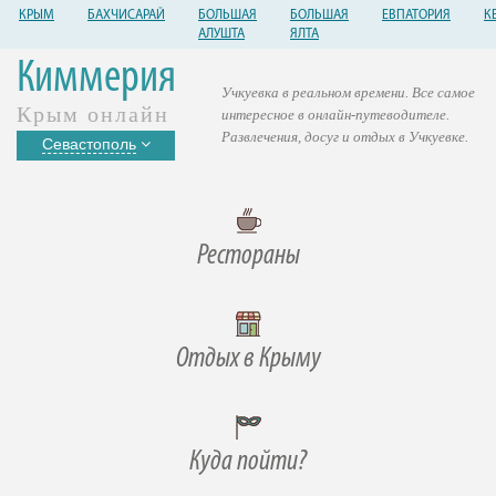
КРЫМ
БАХЧИСАРАЙ
БОЛЬШАЯ
БОЛЬШАЯ
ЕВПАТОРИЯ
К
АЛУШТА
ЯЛТА
Киммерия
Учкуевка в реальном времени. Все самое
Крым онлайн
интересное в онлайн-путеводителе.
Развлечения, досуг и отдых в Учкуевке.
Севастополь
Рестораны
Отдых в Крыму
Куда пойти?