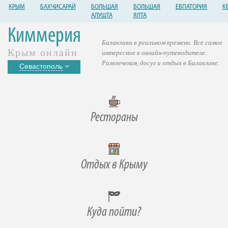
КРЫМ
БАХЧИСАРАЙ
БОЛЬШАЯ
БОЛЬШАЯ
ЕВПАТОРИЯ
К
АЛУШТА
ЯЛТА
Киммерия
Балаклава в реальном времени. Все самое
Крым онлайн
интересное в онлайн-путеводителе.
Развлечения, досуг и отдых в Балаклаве.
Севастополь
Рестораны
Отдых в Крыму
Куда пойти?