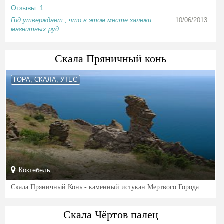
Отзывы: 1
Гид утверждает , что в этом месте залежи
10/06/2013
магнитных руд...
Скала Пряничный конь
ГОРА, СКАЛА, УТЕС
Коктебель
Скала Пряничный Конь - каменный истукан Мертвого Города.
Скала Чёртов палец