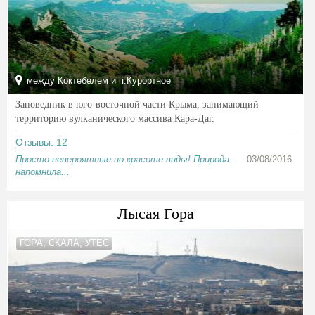
между Коктебелем и п.Курортное
Заповедник в юго-восточной части Крыма, занимающий
территорию вулканического массива Кара-Даг.
Отзывы: 12
Просто невероятные по красоте виды! Природа
03/08/2016
напомнила...
Лысая Гора
ГОРА, СКАЛА, УТЕС