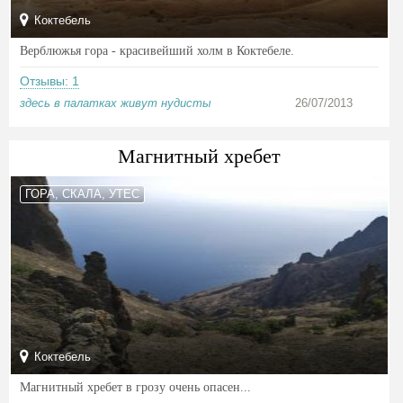
Коктебель
Верблюжья гора - красивейший холм в Коктебеле.
Отзывы: 1
здесь в палатках живут нудисты
26/07/2013
Магнитный хребет
ГОРА, СКАЛА, УТЕС
Коктебель
Магнитный хребет в грозу очень опасен...