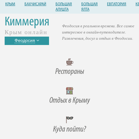
КРЫМ
БАХЧИСАРАЙ
БОЛЬШАЯ
БОЛЬШАЯ
ЕВПАТОРИЯ
К
АЛУШТА
ЯЛТА
Киммерия
Феодосия в реальном времени. Все самое
Крым онлайн
интересное в онлайн-путеводителе.
Развлечения, досуг и отдых в Феодосии.
Феодосия
Рестораны
Отдых в Крыму
Куда пойти?