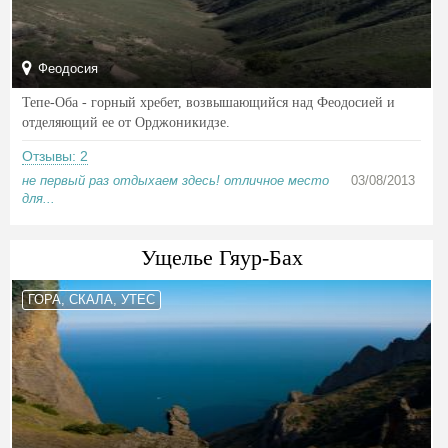
Феодосия
Тепе-Оба - горный хребет, возвышающийся над Феодосией и
отделяющий ее от Орджоникидзе.
Отзывы: 2
не первый раз отдыхаем здесь! отличное место
03/08/2013
для...
Ущелье Гяур-Бах
ГОРА, СКАЛА, УТЕС