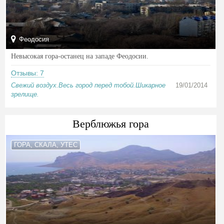
Феодосия
Невысокая гора-останец на западе Феодосии.
Отзывы: 7
Свежий воздух.Весь город перед тобой.Шикарное
19/01/2014
зрелище.
Верблюжья гора
ГОРА, СКАЛА, УТЕС