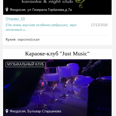
Феодосия, ул Генерала Горбачева,д.7а
Отзывы: 10
Еда очень вкусная особенно ребрышки, звук
17/12/2018
отличный и...
Кухня:
европейская
Караоке-клуб "Just Music"
МУЗЫКАЛЬНЫЙ КЛУБ
Феодосия, Бульвар Старшинова