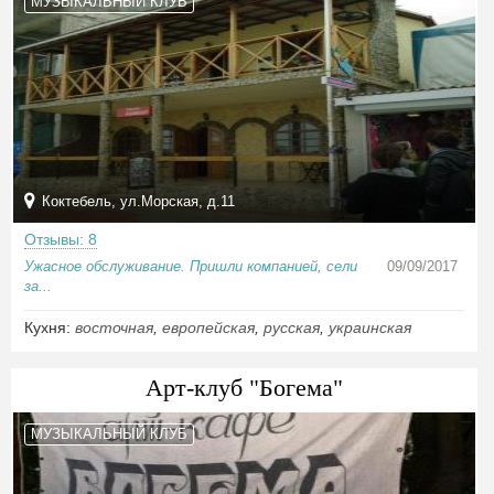
МУЗЫКАЛЬНЫЙ КЛУБ
Коктебель, ул.Морская, д.11
Отзывы: 8
Ужасное обслуживание. Пришли компанией, сели
09/09/2017
за...
Кухня:
восточная
,
европейская
,
русская
,
украинская
Арт-клуб "Богема"
МУЗЫКАЛЬНЫЙ КЛУБ