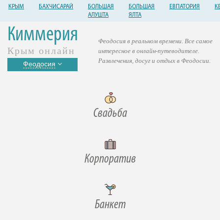
КРЫМ
БАХЧИСАРАЙ
БОЛЬШАЯ
БОЛЬШАЯ
ЕВПАТОРИЯ
К
АЛУШТА
ЯЛТА
Киммерия
Феодосия в реальном времени. Все самое
Крым онлайн
интересное в онлайн-путеводителе.
Развлечения, досуг и отдых в Феодосии.
Феодосия
Свадьба
Корпоратив
Банкет