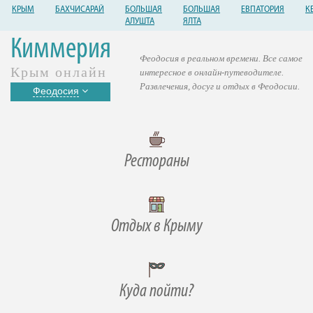
КРЫМ
БАХЧИСАРАЙ
БОЛЬШАЯ
БОЛЬШАЯ
ЕВПАТОРИЯ
К
АЛУШТА
ЯЛТА
Киммерия
Феодосия в реальном времени. Все самое
Крым онлайн
интересное в онлайн-путеводителе.
Развлечения, досуг и отдых в Феодосии.
Феодосия
Рестораны
Отдых в Крыму
Куда пойти?