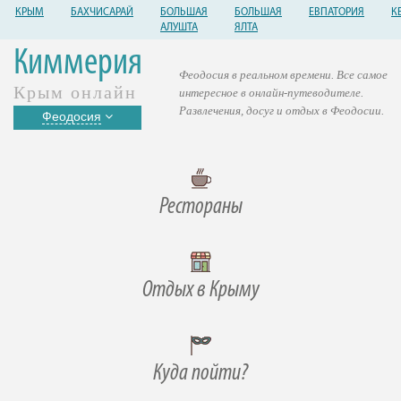
КРЫМ
БАХЧИСАРАЙ
БОЛЬШАЯ
БОЛЬШАЯ
ЕВПАТОРИЯ
К
АЛУШТА
ЯЛТА
Киммерия
Феодосия в реальном времени. Все самое
Крым онлайн
интересное в онлайн-путеводителе.
Развлечения, досуг и отдых в Феодосии.
Феодосия
Рестораны
Отдых в Крыму
Куда пойти?