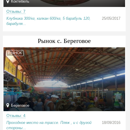
Коктебель
Отзывы: 7
Клубника 300/кг, калкан 600/кг, 5 барабуль 120,
25/05/2017
барабуля...
Рынок с. Береговое
РЫНОК
Береговое
Отзывы: 4
Проходное место на трассе. Пляж , и с другой
18/09/2016
стороны...