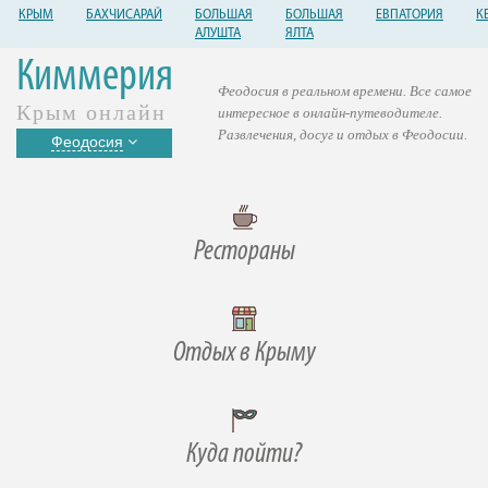
КРЫМ
БАХЧИСАРАЙ
БОЛЬШАЯ
БОЛЬШАЯ
ЕВПАТОРИЯ
К
АЛУШТА
ЯЛТА
Киммерия
Феодосия в реальном времени. Все самое
Крым онлайн
интересное в онлайн-путеводителе.
Развлечения, досуг и отдых в Феодосии.
Феодосия
Рестораны
Отдых в Крыму
Куда пойти?