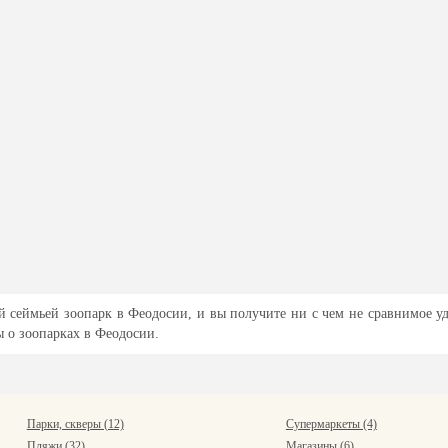
ей сеймьей зоопарк в Феодосии, и вы получите ни с чем не сравнимое у
ы о зоопарках в Феодосии.
Парки, скверы (12)
Супермаркеты (4)
Пляжи (32)
Магазины (6)