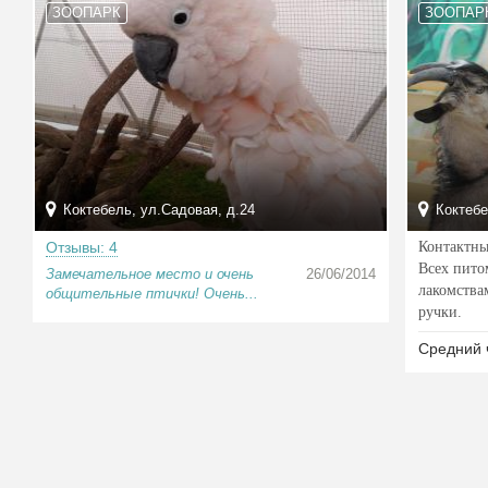
ЗООПАРК
ЗООПАР
Коктебель, ул.Садовая, д.24
Коктебел
Отзывы: 4
Контактны
Всех пито
Замечательное место и очень
26/06/2014
лакомства
общительные птички! Очень...
ручки.
Средний 