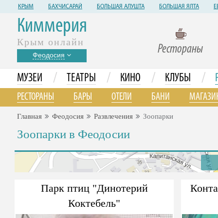
КРЫМ
БАХЧИСАРАЙ
БОЛЬШАЯ АЛУШТА
БОЛЬШАЯ ЯЛТА
Е
Киммерия
Крым онлайн
Рестораны
Феодосия
/
/
/
/
МУЗЕИ
ТЕАТРЫ
КИНО
КЛУБЫ
РЕСТОРАНЫ
БАРЫ
ОТЕЛИ
БАНИ
МАГАЗИ
Главная
Феодосия
Развлечения
Зоопарки
Зоопарки в Феодосии
Парк птиц "Динотерий
Конта
Коктебель"