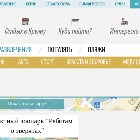
ВПАТОРИЯ
КЕРЧЬ
СЕВАСТОПОЛЬ
СИМФЕРОПОЛЬ
СУДАК
ФЕ
Отдых в Крыму
Куда пойти?
Интересно
/
/
РАЗВЛЕЧЕНИЯ
ПОГУЛЯТЬ
ПЛЯЖИ
НЫ
АВТО
СПОРТ
КРАСОТА И ЗДОРОВЬЕ
МЕДИЦ
Показать на карте
ктный зоопарк "Ребятам
о зверятах"