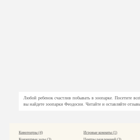
Любой ребенок счастлив побывать в зоопарке. Посетите вс
вы найдете зоопарки Феодосии. Читайте и оставляйте отзыв
Кинотеатры (4)
Игровые комнаты (1)
Концертные залы (3)
Центры развлечений (3)