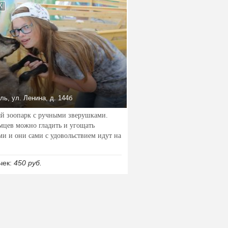
К
ь, ул. Ленина, д. 144б
й зоопарк с ручными зверушками.
мцев можно гладить и угощать
ми и они сами с удовольствием идут на
чек:
450 руб.