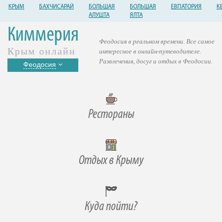
КРЫМ
БАХЧИСАРАЙ
БОЛЬШАЯ
БОЛЬШАЯ
ЕВПАТОРИЯ
К
АЛУШТА
ЯЛТА
Киммерия
Феодосия в реальном времени. Все самое
Крым онлайн
интересное в онлайн-путеводителе.
Развлечения, досуг и отдых в Феодосии.
Феодосия
Рестораны
Отдых в Крыму
Куда пойти?