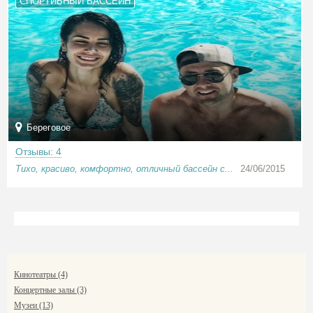
СПОРТИВНЫЙ БАССЕЙН
Береговое
Отзывы: 4
Тихо, красиво, комфортно, отличный бассейн с...
24/06/2015
Кинотеатры (4)
Концертные залы (3)
Музеи (13)