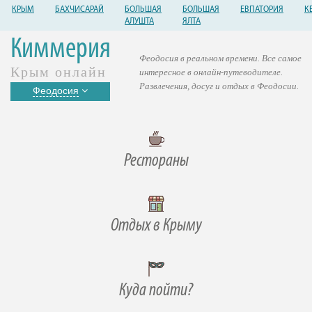
КРЫМ
БАХЧИСАРАЙ
БОЛЬШАЯ
БОЛЬШАЯ
ЕВПАТОРИЯ
К
АЛУШТА
ЯЛТА
Киммерия
Феодосия в реальном времени. Все самое
Крым онлайн
интересное в онлайн-путеводителе.
Развлечения, досуг и отдых в Феодосии.
Феодосия
Рестораны
Отдых в Крыму
Куда пойти?