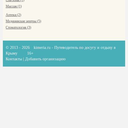
Спа-зоны (1)
Массаж (1)
Аптеки (2)
Медицинские центры (5)
Стоматология (3)
© 2013 - 2026
kimeria.ru
- Путеводитель по досугу и отдыху в
Крыму
16+
Контакты
|
Добавить организацию