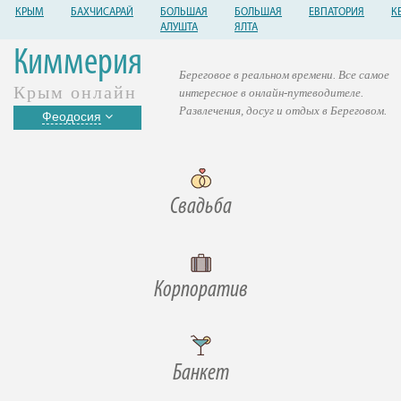
КРЫМ
БАХЧИСАРАЙ
БОЛЬШАЯ
БОЛЬШАЯ
ЕВПАТОРИЯ
К
АЛУШТА
ЯЛТА
Киммерия
Береговое в реальном времени. Все самое
Крым онлайн
интересное в онлайн-путеводителе.
Развлечения, досуг и отдых в Береговом.
Феодосия
Свадьба
Корпоратив
Банкет