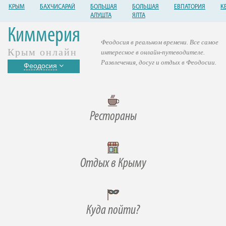
КРЫМ
БАХЧИСАРАЙ
БОЛЬШАЯ
БОЛЬШАЯ
ЕВПАТОРИЯ
К
АЛУШТА
ЯЛТА
Киммерия
Феодосия в реальном времени. Все самое
Крым онлайн
интересное в онлайн-путеводителе.
Развлечения, досуг и отдых в Феодосии.
Феодосия
Рестораны
Отдых в Крыму
Куда пойти?