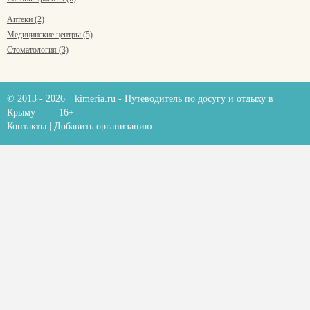
Аптеки (2)
Медицинские центры (5)
Стоматология (3)
© 2013 - 2026
kimeria.ru
- Путеводитель по досугу и отдыху в
Крыму
16+
Контакты
|
Добавить организацию