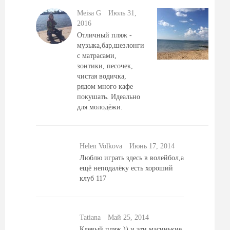
Meisa G
Июль 31,
2016
Отличный пляж -
музыка,бар,шезлонги
с матрасами,
зонтики, песочек,
чистая водичка,
рядом много кафе
покушать. Идеально
для молодёжи.
Helen Volkova
Июнь 17, 2014
Люблю играть здесь в волейбол,а
ещё неподалёку есть хороший
клуб 117
Tatiana
Май 25, 2014
Клевый пляж )) и эти масинькие